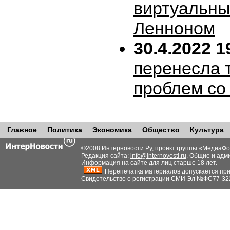
виртуальн
Ленноном
30.4.2022 1
перенесла т
проблем со
Главное
Политика
Экономика
Общество
Культура
©2008 Интерновости.Ру, проект группы «
МедиаФо
Редакция сайта:
info@internovosti.ru
. Общие и адм
Информация на сайте для лиц старше 18 лет.
Перепечатка материалов допускается при н
Свидетельство о регистрации СМИ Эл №ФС77-32