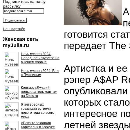
Подпишитесь на нашу
рассылку
А
п
Наш партнёр
готовится ста
Женская сеть
передает The 
myJulia.ru
Ночь музеев 2024.
Народное искусство на
высшем уровне
Артистка и ее
Ночь музеев 2024. Бал
с Пушкиным
рэпер A$AP Ro
опубликовали 
Конкурс «Лучший
пользователь марта»
на Diets.ru
которых стал
6 интересных
традиций встречи
интересное п
нового года со всего
мира
летней звезды
«Ёлка телеканала
Карусель» в Крокусе