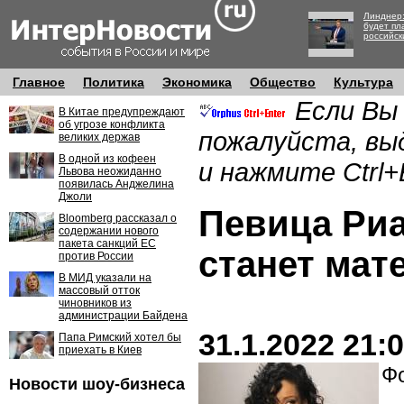
Линднер:
будет пл
российск
Главное
Политика
Экономика
Общество
Культура
Если Вы
В Китае предупреждают
об угрозе конфликта
пожалуйста, вы
великих держав
В одной из кофеен
и нажмите Ctrl+
Львова неожиданно
появилась Анджелина
Джоли
Певица Риа
Bloomberg рассказал о
содержании нового
пакета санкций ЕС
станет мат
против России
В МИД указали на
массовый отток
чиновников из
администрации Байдена
31.1.2022 21:
Папа Римский хотел бы
приехать в Киев
Фо
Новости шоу-бизнеса