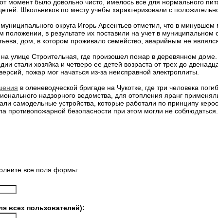
от момент было довольно чисто, имелось все для нормального пит
детей. Школьников по месту учебы характеризовали с положительн
муниципального округа Игорь Арсентьев отметил, что в минувшем 
 положении, в результате их поставили на учет в муниципальном 
тьева, дом, в котором проживало семейство, аварийным не являлся
 на улице Строительная, где произошел пожар в деревянном доме
едии стали хозяйка и четверо ее детей возраста от трех до двенадц
версий, пожар мог начаться из-за неисправной электроплиты.
шения
в оленеводческой бригаде на Чукотке, где три человека погиб
онального надзорного ведомства, для отопления яранг применяли
али самодельные устройства, которые работали по принципу керо
ла противопожарной безопасности при этом могли не соблюдаться.
олните все поля формы:
ля всех пользователей):