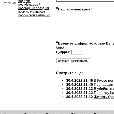
подарит
незабываемый
*
новогодний праздник
Ваш комментарий:
всем поклонникам
российской анимации
*
Введите цифры, которые Вы 
58831
Цифры:
Смотрите еще:
30.4.2022 21:46
В Киеве по
30.4.2022 21:45
Пропавшая 
30.4.2022 21:13
В убийстве
30.4.2022 21:12
По штату К
30.4.2022 21:12
Житель Ура