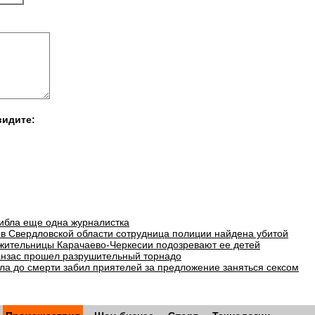
видите:
гибла еще одна журналистка
в Свердловской области сотрудница полиции найдена убитой
 жительницы Карачаево-Черкесии подозревают ее детей
анзас прошел разрушительный торнадо
ла до смерти забил приятелей за предложение заняться сексом