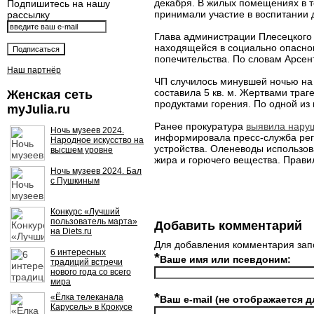
декабря. В жилых помещениях в т
Подпишитесь на нашу
принимали участие в воспитании 
рассылку
Глава администрации Плесецкого 
находящейся в социально опасном
попечительства. По словам Арсен
Наш партнёр
ЧП случилось минувшей ночью на
составила 5 кв. м. Жертвами траг
Женская сеть
продуктами горения. По одной из 
myJulia.ru
Ранее прокуратура
выявила нару
Ночь музеев 2024.
информировала пресс-служба реги
Народное искусство на
устройства. Оленеводы использов
высшем уровне
жира и горючего вещества. Прави
Ночь музеев 2024. Бал
с Пушкиным
Конкурс «Лучший
пользователь марта»
Добавить комментарий
на Diets.ru
Для добавления комментария зап
6 интересных
*
Ваше имя или псевдоним:
традиций встречи
нового года со всего
мира
*
«Ёлка телеканала
Ваш e-mail (не отображается д
Карусель» в Крокусе