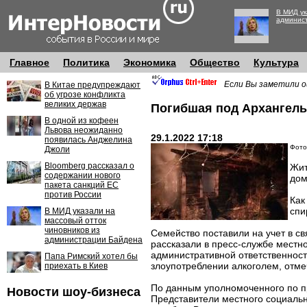
В МИД ук
админис
Главное
Политика
Экономика
Общество
Культура
Если Вы заметили о
В Китае предупреждают
об угрозе конфликта
великих держав
Погибшая под Архангель
В одной из кофеен
Львова неожиданно
29.1.2022 17:18
появилась Анджелина
Фото
Джоли
Bloomberg рассказал о
Жит
содержании нового
дом
пакета санкций ЕС
против России
Как
спи
В МИД указали на
массовый отток
чиновников из
Семейство поставили на учет в с
администрации Байдена
рассказали в пресс-службе местно
административной ответственности
Папа Римский хотел бы
злоупотреблении алкоголем, отме
приехать в Киев
По данным уполномоченного по пр
Новости шоу-бизнеса
Представители местного социальн