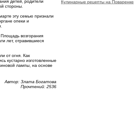
ания детей, родители
Кулинарные рецепты на Поваренке
ой стороны.
марте эту семью признали
органе опеки и
.
. Площадь возгорания
ати лет, отравившиеся
ли от огня. Как
сь кустарно изготовленные
синовой лампы, на основе
Автор: Злата Богатова
Прочтений: 2536