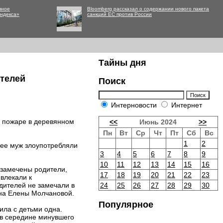
вное
Bloomberg рассказал о содержании нового пакета
Яндекса»
санкций ЕС против России
Тайны дня
ителей
Поиск
Интерновости
Интернет
 пожаре в деревянном
<<
Июнь 2024
>>
Пн
Вт
Ср
Чт
Пт
Сб
Вс
1
2
 ее муж злоупотребляли
3
4
5
6
7
8
9
10
11
12
13
14
15
16
 замечены родители,
17
18
19
20
21
22
23
ивлекали к
одителей не замечали в
24
25
26
27
28
29
30
ена Елены Молчановой.
Популярное
ила с детьми одна.
 в середине минувшего