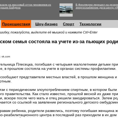
азали на массовый отток чиновников из
В Финляндии перешел на резер
трации Байдена
энергоснабжение дата-центр «
Происшествия
Шоу-бизнес
Спорт
Технологии
шибку, пожалуйста, выделите её мышкой и нажмите Ctrl+Enter
ском семья состояла на учете из-за пьющих род
: vk.com
ельница Плесецка, погибшая с четырьмя малолетними детьми при
е, в прошлом состояла на учете в органах системы профилактики.
 сообщают представители местных властей, в прошлом женщина и
ртным.
вязи с периодическим злоупотреблением спиртным, в котором были
го правительства. Как стало известно, прошлой весной их даже пр
, вскоре после чего мать и отец решили закодироваться. Затем р
чается со ссылкой на заявление регионального детского омбудсм
авам ребенка, родители развелись, поэтому погибшая женщина ж
о-реабилитационного центра в последний раз приходили в их дом