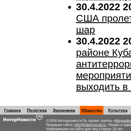
30.4.2022 2
США пролет
шар
30.4.2022 2
районе Куб
антитеррор
мероприяти
выходить в
Главное
Политика
Экономика
Общество
Культура
©2008 Интерновости.Ру, проект группы «
МедиаФо
Редакция сайта:
info@internovosti.ru
. Общие и адм
Информация на сайте для лиц старше 18 лет.