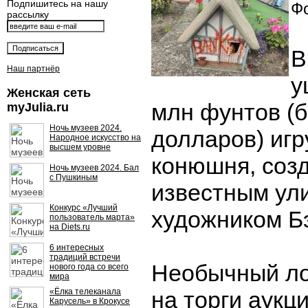
Подпишитесь на нашу
Фо
рассылку
В
Наш партнёр
у
Женская сеть
млн фунтов (б
myJulia.ru
Ночь музеев 2024.
долларов) иг
Народное искусство на
высшем уровне
конюшня, соз
Ночь музеев 2024. Бал
с Пушкиным
известным ул
Конкурс «Лучший
художником Б
пользователь марта»
на Diets.ru
6 интересных
традиций встречи
Необычный ло
нового года со всего
мира
«Ёлка телеканала
на торги аукц
Карусель» в Крокусе