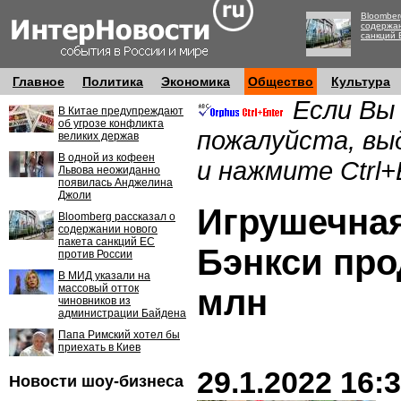
Bloomber
содержан
санкций 
Главное
Политика
Экономика
Общество
Культура
Если Вы
В Китае предупреждают
об угрозе конфликта
пожалуйста, вы
великих держав
В одной из кофеен
и нажмите Ctrl+
Львова неожиданно
появилась Анджелина
Джоли
Игрушечна
Bloomberg рассказал о
содержании нового
пакета санкций ЕС
Бэнкси про
против России
В МИД указали на
массовый отток
млн
чиновников из
администрации Байдена
Папа Римский хотел бы
приехать в Киев
29.1.2022 16:
Новости шоу-бизнеса