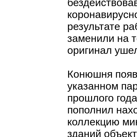
бездействова
коронавирусн
результате ра
заменили на т
оригинал ушел
Конюшня появ
указанном пар
прошлого года
пополнил нах
коллекцию ми
зданий объек