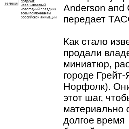
подарит
Anderson and 
незабываемый
новогодний праздник
всем поклонникам
передает ТАС
российской анимации
Как стало из
продали влад
миниатюр, ра
городе Грейт-
Норфолк). Он
этот шаг, что
материально с
долгое время