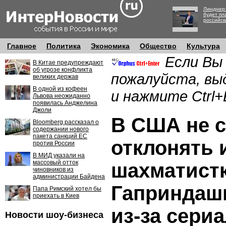
Линднер:
будет пл
российск
Главное
Политика
Экономика
Общество
Культура
Если Вы
В Китае предупреждают
об угрозе конфликта
пожалуйста, вы
великих держав
В одной из кофеен
и нажмите Ctrl+
Львова неожиданно
появилась Анджелина
Джоли
В США не 
Bloomberg рассказал о
содержании нового
пакета санкций ЕС
отклонять 
против России
В МИД указали на
массовый отток
шахматист
чиновников из
администрации Байдена
Гаприндашв
Папа Римский хотел бы
приехать в Киев
из-за сери
Новости шоу-бизнеса