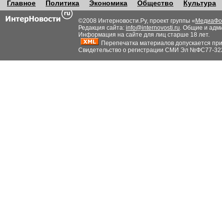
Главное
Политика
Экономика
Общество
Культура
©2008 Интерновости.Ру, проект группы «
МедиаФо
Редакция сайта:
info@internovosti.ru
. Общие и адм
Информация на сайте для лиц старше 18 лет.
Перепечатка материалов допускается при н
Свидетельство о регистрации СМИ Эл №ФС77-32