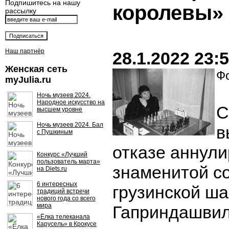
Подпишитесь на нашу
королевы»
рассылку
Наш партнёр
28.1.2022 23:
Женская сеть
Фо
myJulia.ru
Ночь музеев 2024.
Народное искусство на
С
высшем уровне
Ночь музеев 2024. Бал
в
с Пушкиным
отказе аннули
Конкурс «Лучший
пользователь марта»
знаменитой со
на Diets.ru
6 интересных
грузинской ш
традиций встречи
нового года со всего
мира
Гаприндашвил
«Ёлка телеканала
Карусель» в Крокусе