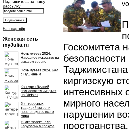
Подпишитесь на нашу
vo
рассылку
П
Наш партнёр
п
Женская сеть
Госкомитета 
myJulia.ru
Ночь музеев 2024.
безопасности 
Народное искусство на
высшем уровне
Таджикистана
Ночь музеев 2024. Бал
с Пушкиным
киргизскую ст
Конкурс «Лучший
интенсивных 
пользователь марта»
на Diets.ru
мирного насе
6 интересных
традиций встречи
нарушении во
нового года со всего
мира
«Ёлка телеканала
пространства.
Карусель» в Крокусе