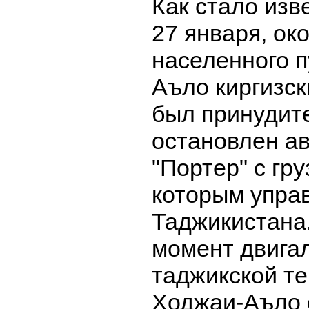
Как стало изве
27 января, ок
населенного п
Аъло киргизс
был принудит
остановлен а
"Портер" с гру
которым упра
Таджикистана
момент двига
таджикской те
Ходжаи-Аъло 