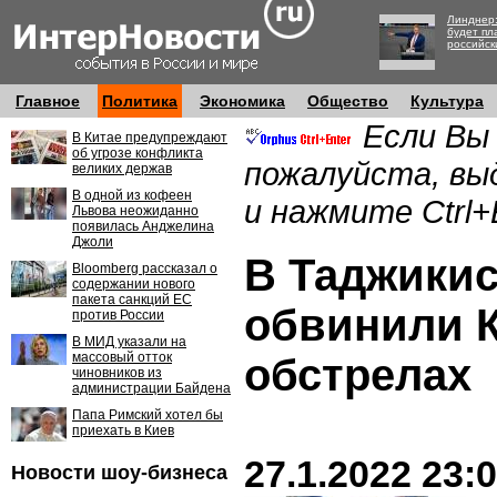
Линднер:
будет пл
российск
Главное
Политика
Экономика
Общество
Культура
Если Вы
В Китае предупреждают
об угрозе конфликта
пожалуйста, вы
великих держав
В одной из кофеен
и нажмите Ctrl+
Львова неожиданно
появилась Анджелина
Джоли
В Таджикис
Bloomberg рассказал о
содержании нового
пакета санкций ЕС
обвинили 
против России
В МИД указали на
массовый отток
обстрелах
чиновников из
администрации Байдена
Папа Римский хотел бы
приехать в Киев
27.1.2022 23:
Новости шоу-бизнеса