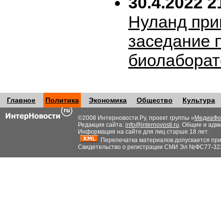
30.4.2022 2
Нуланд при
заседание 
биолабора
Главное
Политика
Экономика
Общество
Культура
©2008 Интерновости.Ру, проект группы «
МедиаФо
Редакция сайта:
info@internovosti.ru
. Общие и адм
Информация на сайте для лиц старше 18 лет.
Перепечатка материалов допускается при н
Свидетельство о регистрации СМИ Эл №ФС77-32