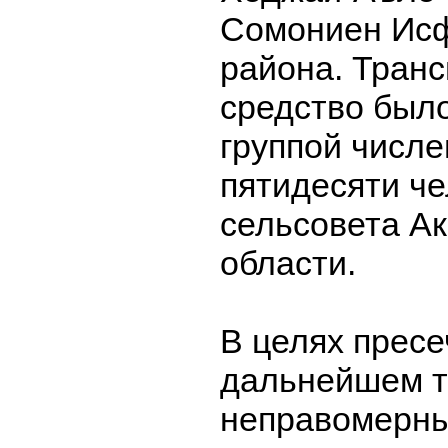
Сомониен Исф
района. Тран
средство был
группой числ
пятидесяти че
сельсовета Ак
области.
В целях пресе
дальнейшем т
неправомерны