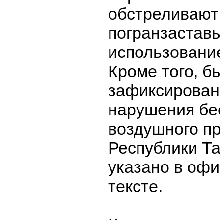
обстреливают
погранзаставы
использовани
Кроме того, б
зафиксирова
нарушения бе
воздушного п
Республики Т
указано в оф
тексте.