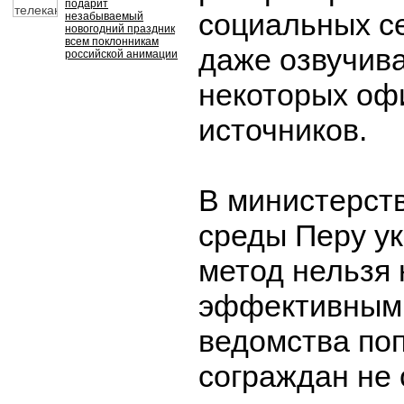
подарит
социальных се
незабываемый
новогодний праздник
всем поклонникам
даже озвучив
российской анимации
некоторых оф
источников.
В министерст
среды Перу ук
метод нельзя 
эффективным.
ведомства по
сограждан не 