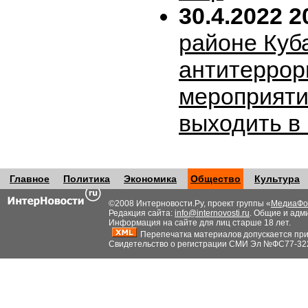
30.4.2022 2
районе Куб
антитеррор
мероприяти
выходить в
Главное
Политика
Экономика
Общество
Культура
©2008 Интерновости.Ру, проект группы «
МедиаФо
Редакция сайта:
info@internovosti.ru
. Общие и адм
Информация на сайте для лиц старше 18 лет.
Перепечатка материалов допускается при н
Свидетельство о регистрации СМИ Эл №ФС77-32