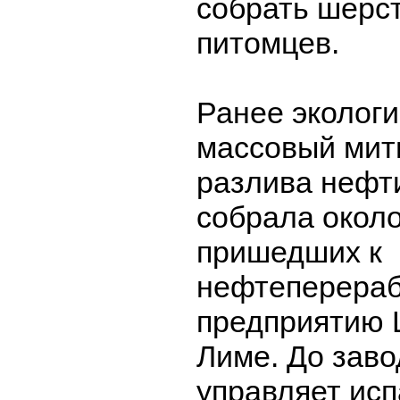
собрать шерс
питомцев.
Ранее экологи
массовый мит
разлива нефти
собрала около
пришедших к
нефтеперера
предприятию L
Лиме. До заво
управляет ис