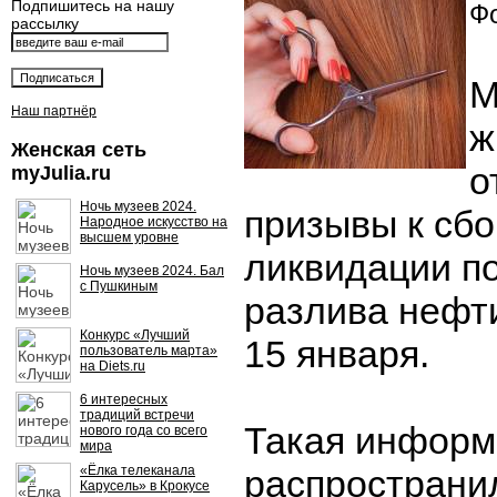
Подпишитесь на нашу
Фо
рассылку
М
Наш партнёр
ж
Женская сеть
о
myJulia.ru
Ночь музеев 2024.
призывы к сбо
Народное искусство на
высшем уровне
ликвидации п
Ночь музеев 2024. Бал
с Пушкиным
разлива нефт
Конкурс «Лучший
15 января.
пользователь марта»
на Diets.ru
6 интересных
традиций встречи
Такая информ
нового года со всего
мира
«Ёлка телеканала
распространи
Карусель» в Крокусе