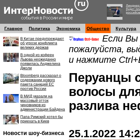
Линднер:
будет пл
российск
Главное
Политика
Экономика
Общество
Культура
Если Вы
В Китае предупреждают
об угрозе конфликта
пожалуйста, вы
великих держав
В одной из кофеен
и нажмите Ctrl+
Львова неожиданно
появилась Анджелина
Джоли
Перуанцы 
Bloomberg рассказал о
содержании нового
пакета санкций ЕС
волосы дл
против России
В МИД указали на
массовый отток
разлива н
чиновников из
администрации Байдена
Папа Римский хотел бы
приехать в Киев
25.1.2022 14:
Новости шоу-бизнеса