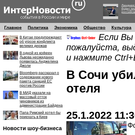
Линднер:
будет пл
российск
Главное
Политика
Экономика
Общество
Культура
Если Вы
В Китае предупреждают
об угрозе конфликта
пожалуйста, вы
великих держав
В одной из кофеен
и нажмите Ctrl+
Львова неожиданно
появилась Анджелина
Джоли
В Сочи уби
Bloomberg рассказал о
содержании нового
пакета санкций ЕС
отеля
против России
В МИД указали на
массовый отток
чиновников из
администрации Байдена
25.1.2022 11:
Папа Римский хотел бы
приехать в Киев
Фо
Новости шоу-бизнеса