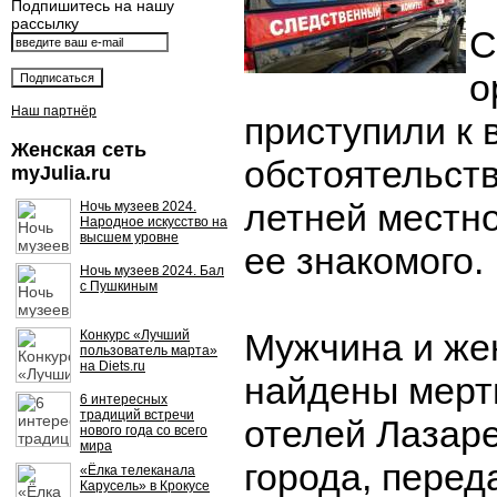
Подпишитесь на нашу
рассылку
С
о
Наш партнёр
приступили к 
Женская сеть
обстоятельств
myJulia.ru
летней местн
Ночь музеев 2024.
Народное искусство на
высшем уровне
ее знакомого.
Ночь музеев 2024. Бал
с Пушкиным
Мужчина и же
Конкурс «Лучший
пользователь марта»
на Diets.ru
найдены мерт
6 интересных
традиций встречи
отелей Лазаре
нового года со всего
мира
города, перед
«Ёлка телеканала
Карусель» в Крокусе