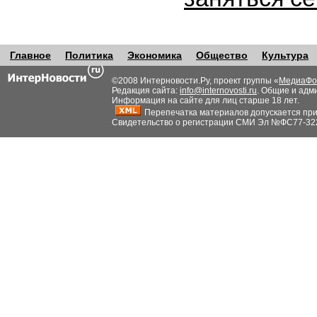
Главное
Политика
Экономика
Общество
Культура
©2008 Интерновости.Ру, проект группы «
МедиаФо
Редакция сайта:
info@internovosti.ru
. Общие и адм
Информация на сайте для лиц старше 18 лет.
Перепечатка материалов допускается при н
Свидетельство о регистрации СМИ Эл №ФС77-32