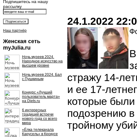
Подпишитесь на нашу
рассылку
24.1.2022 22:
Фо
Наш партнёр
Женская сеть
myJulia.ru
В
Ночь музеев 2024.
Народное искусство на
з
высшем уровне
стражу 14-ле
Ночь музеев 2024. Бал
с Пушкиным
и ее 17-летне
Конкурс «Лучший
пользователь марта»
которые были
на Diets.ru
подозрению в 
6 интересных
традиций встречи
нового года со всего
тройному убий
мира
«Ёлка телеканала
Карусель» в Крокусе