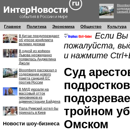
Bloomber
содержан
санкций 
Главное
Политика
Экономика
Общество
Культура
Если Вы
В Китае предупреждают
об угрозе конфликта
пожалуйста, вы
великих держав
В одной из кофеен
и нажмите Ctrl+
Львова неожиданно
появилась Анджелина
Джоли
Суд аресто
Bloomberg рассказал о
содержании нового
пакета санкций ЕС
подростков
против России
В МИД указали на
массовый отток
подозрева
чиновников из
администрации Байдена
тройном уб
Папа Римский хотел бы
приехать в Киев
Омском
Новости шоу-бизнеса