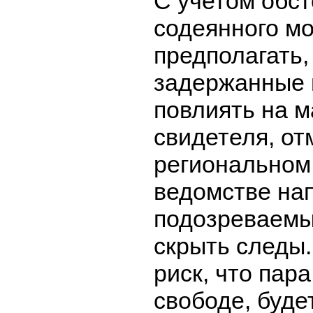
С учетом обст
содеянного м
предполагать,
задержанные 
повлиять на м
свидетеля, от
региональном
ведомстве на
подозреваемы
скрыть следы
риск, что пар
свободе, буде