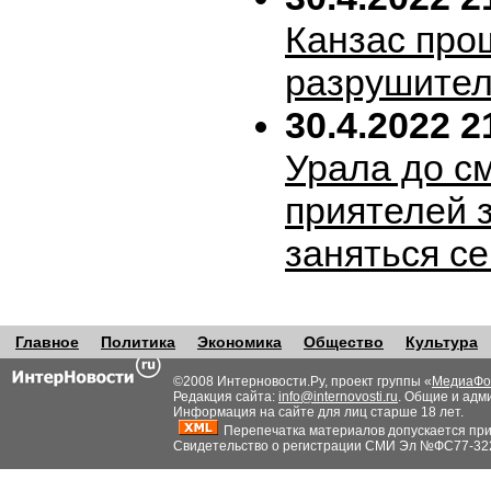
Канзас про
разрушител
30.4.2022 2
Урала до с
приятелей 
заняться с
Главное
Политика
Экономика
Общество
Культура
©2008 Интерновости.Ру, проект группы «
МедиаФо
Редакция сайта:
info@internovosti.ru
. Общие и адм
Информация на сайте для лиц старше 18 лет.
Перепечатка материалов допускается при н
Свидетельство о регистрации СМИ Эл №ФС77-32