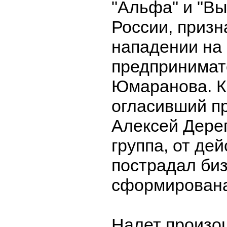
"Альфа" и "В
России, приз
нападении на
предпринимат
Юмаранова. К
огласивший пр
Алексей Дереп
группа, от де
пострадал би
сформирована 
Налет произо