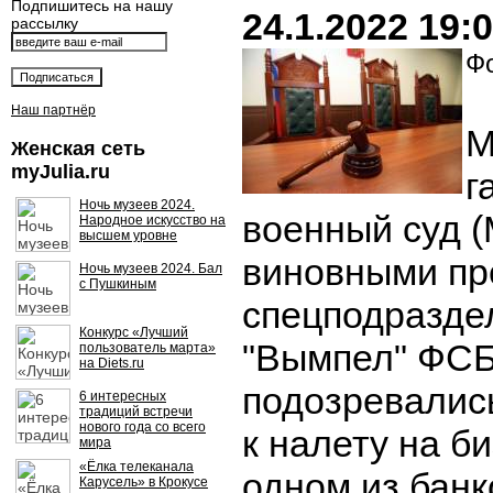
Подпишитесь на нашу
24.1.2022 19:
рассылку
Фо
Наш партнёр
М
Женская сеть
myJulia.ru
г
Ночь музеев 2024.
военный суд 
Народное искусство на
высшем уровне
виновными пр
Ночь музеев 2024. Бал
с Пушкиным
спецподразде
Конкурс «Лучший
"Вымпел" ФСБ
пользователь марта»
на Diets.ru
подозревалис
6 интересных
традиций встречи
нового года со всего
к налету на б
мира
«Ёлка телеканала
одном из банк
Карусель» в Крокусе