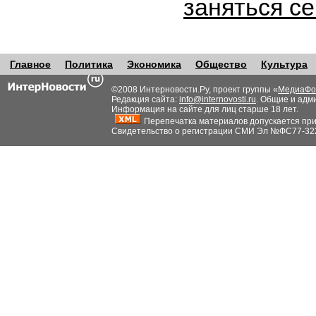
заняться с
Главное
Политика
Экономика
Общество
Культура
©2008 Интерновости.Ру, проект группы «
МедиаФо
Редакция сайта:
info@internovosti.ru
. Общие и адм
Информация на сайте для лиц старше 18 лет.
Перепечатка материалов допускается при н
Свидетельство о регистрации СМИ Эл №ФС77-32