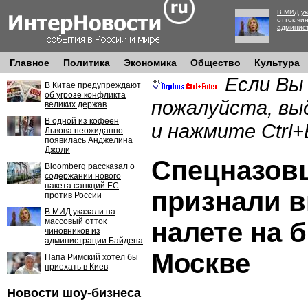
В МИД ук
отток чи
админис
Главное
Политика
Экономика
Общество
Культура
Если Вы
В Китае предупреждают
об угрозе конфликта
пожалуйста, вы
великих держав
В одной из кофеен
и нажмите Ctrl+
Львова неожиданно
появилась Анджелина
Джоли
Спецназов
Bloomberg рассказал о
содержании нового
пакета санкций ЕС
признали 
против России
В МИД указали на
массовый отток
налете на 
чиновников из
администрации Байдена
Москве
Папа Римский хотел бы
приехать в Киев
Новости шоу-бизнеса