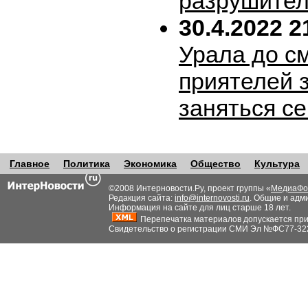
разрушител
30.4.2022 2
Урала до с
приятелей 
заняться с
Главное
Политика
Экономика
Общество
Культура
©2008 Интерновости.Ру, проект группы «
МедиаФо
Редакция сайта:
info@internovosti.ru
. Общие и адм
Информация на сайте для лиц старше 18 лет.
Перепечатка материалов допускается при н
Свидетельство о регистрации СМИ Эл №ФС77-32