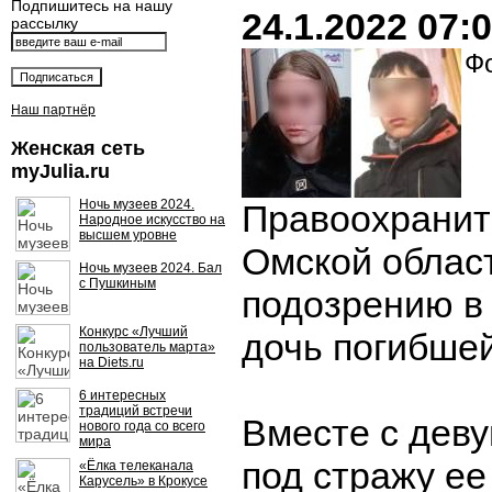
Подпишитесь на нашу
24.1.2022 07:
рассылку
Фо
Наш партнёр
Женская сеть
myJulia.ru
Ночь музеев 2024.
Правоохранит
Народное искусство на
высшем уровне
Омской облас
Ночь музеев 2024. Бал
с Пушкиным
подозрению в
Конкурс «Лучший
дочь погибше
пользователь марта»
на Diets.ru
6 интересных
традиций встречи
Вместе с деву
нового года со всего
мира
под стражу ее
«Ёлка телеканала
Карусель» в Крокусе