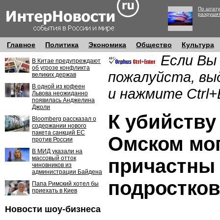
По штату
разруши
Главное
Политика
Экономика
Общество
Культура
Если Вы
В Китае предупреждают
об угрозе конфликта
пожалуйста, вы
великих держав
В одной из кофеен
и нажмите Ctrl+
Львова неожиданно
появилась Анджелина
Джоли
К убийству
Bloomberg рассказал о
содержании нового
пакета санкций ЕС
Омском мо
против России
В МИД указали на
массовый отток
причастны
чиновников из
администрации Байдена
подростко
Папа Римский хотел бы
приехать в Киев
Новости шоу-бизнеса