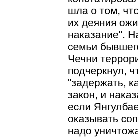
шла о том, чт
их деяния ожи
наказание". Н
семьи бывшег
Чечни террори
подчеркнул, ч
"задержать, ка
закон, и наказ
если Янгулба
оказывать соп
надо уничтожа