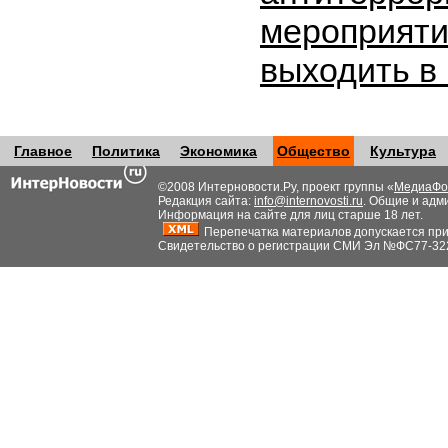
мероприяти
выходить в
Главное
Политика
Экономика
Общество
Культура
©2008 Интерновости.Ру, проект группы «
МедиаФо
Редакция сайта:
info@internovosti.ru
. Общие и адм
Информация на сайте для лиц старше 18 лет.
Перепечатка материалов допускается при н
Свидетельство о регистрации СМИ Эл №ФС77-32