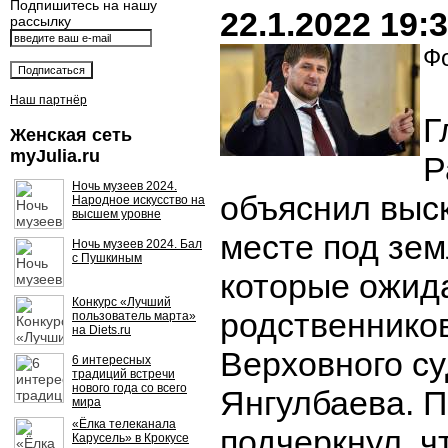
Подпишитесь на нашу
22.1.2022 19:
рассылку
Фо
Наш партнёр
Г
Женская сеть
myJulia.ru
Р
Ночь музеев 2024.
объяснил выс
Народное искусство на
высшем уровне
месте под зем
Ночь музеев 2024. Бал
с Пушкиным
которые ожид
Конкурс «Лучший
родственников
пользователь марта»
на Diets.ru
Верховного с
6 интересных
традиций встречи
нового года со всего
Янгулбаева. 
мира
«Ёлка телеканала
подчеркнул, ч
Карусель» в Крокусе