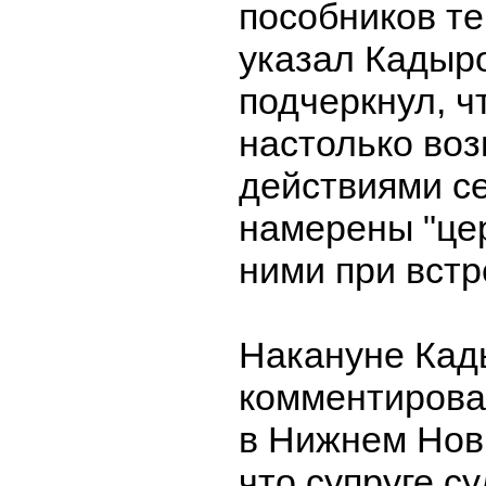
пособников те
указал Кадыр
подчеркнул, ч
настолько во
действиями се
намерены "це
ними при встр
Накануне Кад
комментирова
в Нижнем Нов
что супруге с