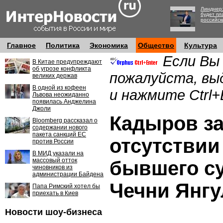
Линднер:
будет пл
российск
Главное
Политика
Экономика
Общество
Культура
Если Вы
В Китае предупреждают
об угрозе конфликта
пожалуйста, вы
великих держав
В одной из кофеен
и нажмите Ctrl+
Львова неожиданно
появилась Анджелина
Джоли
Кадыров з
Bloomberg рассказал о
содержании нового
пакета санкций ЕС
отсутствии
против России
В МИД указали на
массовый отток
бывшего с
чиновников из
администрации Байдена
Чечни Янгу
Папа Римский хотел бы
приехать в Киев
Новости шоу-бизнеса