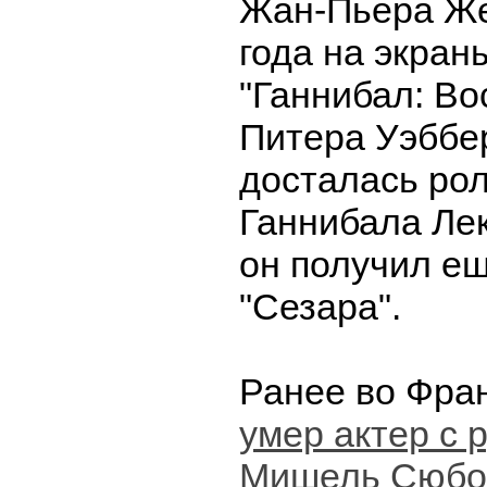
Жан-Пьера Же
года на экран
"Ганнибал: В
Питера Уэббе
досталась ро
Ганнибала Лек
он получил ещ
"Сезара".
Ранее во Фра
умер актер с 
Мишель Сюбо