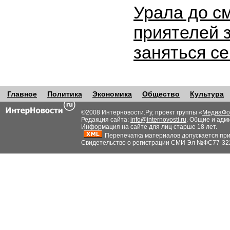
Урала до с
приятелей 
заняться с
Главное
Политика
Экономика
Общество
Культура
©2008 Интерновости.Ру, проект группы «
МедиаФо
Редакция сайта:
info@internovosti.ru
. Общие и адм
Информация на сайте для лиц старше 18 лет.
Перепечатка материалов допускается при н
Свидетельство о регистрации СМИ Эл №ФС77-32