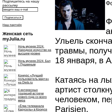
Подпишитесь на нашу
Фо
рассылку
Ф
Наш партнёр
а
Женская сеть
Ульель сконча
myJulia.ru
Ночь музеев 2024.
травмы, получ
Народное искусство на
высшем уровне
18 января, в 
Ночь музеев 2024. Бал
с Пушкиным
Конкурс «Лучший
Катаясь на лы
пользователь марта»
на Diets.ru
артист столкн
6 интересных
традиций встречи
человеком, пе
нового года со всего
мира
«Ёлка телеканала
Parisien.
Карусель» в Крокусе