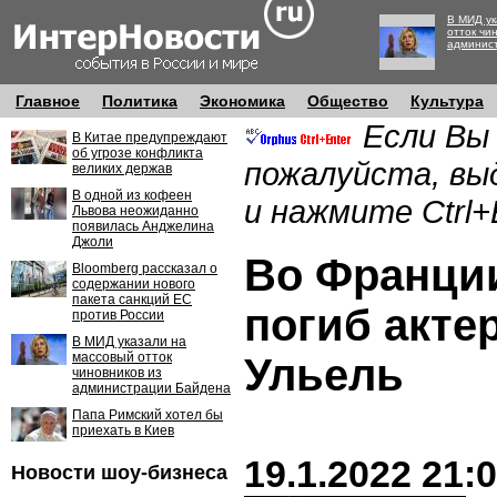
В МИД ук
отток чи
админис
Главное
Политика
Экономика
Общество
Культура
Если Вы
В Китае предупреждают
об угрозе конфликта
пожалуйста, вы
великих держав
В одной из кофеен
и нажмите Ctrl+
Львова неожиданно
появилась Анджелина
Джоли
Во Франции
Bloomberg рассказал о
содержании нового
пакета санкций ЕС
погиб акте
против России
В МИД указали на
массовый отток
Ульель
чиновников из
администрации Байдена
Папа Римский хотел бы
приехать в Киев
19.1.2022 21:
Новости шоу-бизнеса