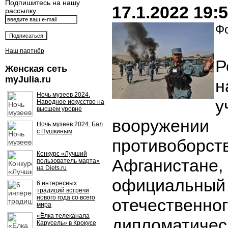
Подпишитесь на нашу
17.1.2022 19:
рассылку
Фо
Наш партнёр
Р
Женская сеть
myJulia.ru
н
Ночь музеев 2024.
у
Народное искусство на
высшем уровне
вооружении
Ночь музеев 2024. Бал
с Пушкиным
противоборст
Конкурс «Лучший
Афганистане,
пользователь марта»
на Diets.ru
официальный 
6 интересных
традиций встречи
нового года со всего
отечественно
мира
«Ёлка телеканала
дипломатичес
Карусель» в Крокусе