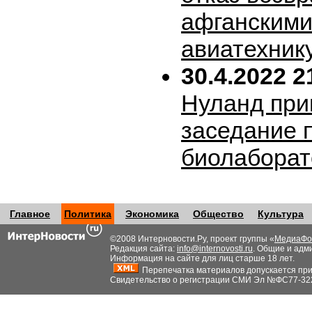
афганскими
авиатехник
30.4.2022 2
Нуланд при
заседание 
биолабора
Главное
Политика
Экономика
Общество
Культура
©2008 Интерновости.Ру, проект группы «
МедиаФо
Редакция сайта:
info@internovosti.ru
. Общие и адм
Информация на сайте для лиц старше 18 лет.
Перепечатка материалов допускается при н
Свидетельство о регистрации СМИ Эл №ФС77-32