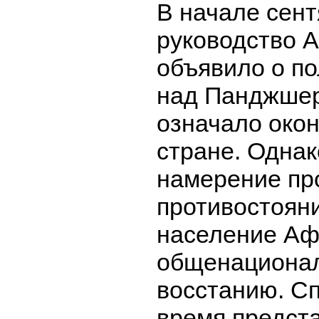
В начале сент
руководство 
объявило о п
над Панджшер
означало око
стране. Одна
намерение пр
противостояни
население Аф
общенациона
восстанию. Сп
время предст