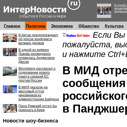
В одной 
неожида
Анджели
Главное
Политика
Экономика
Общество
Культура
Если Вы
В Китае предупреждают
об угрозе конфликта
пожалуйста, вы
великих держав
В одной из кофеен
и нажмите Ctrl+
Львова неожиданно
появилась Анджелина
Джоли
В МИД отре
Bloomberg рассказал о
содержании нового
пакета санкций ЕС
сообщения 
против России
В МИД указали на
массовый отток
российског
чиновников из
администрации Байдена
в Панджше
Папа Римский хотел бы
приехать в Киев
Новости шоу-бизнеса