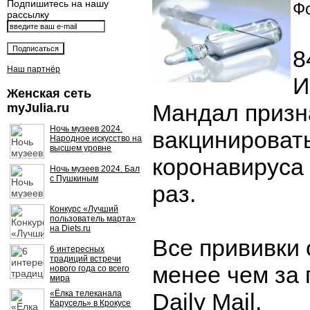
Подпишитесь на нашу
Фо
рассылку
8
Наш партнёр
И
Женская сеть
Мандал призна
myJulia.ru
Ночь музеев 2024.
вакцинировать
Народное искусство на
высшем уровне
коронавируса
Ночь музеев 2024. Бал
с Пушкиным
раз.
Конкурс «Лучший
пользователь марта»
на Diets.ru
Все прививки 
6 интересных
традиций встречи
менее чем за 
нового года со всего
мира
«Ёлка телеканала
Daily Mail.
Карусель» в Крокусе