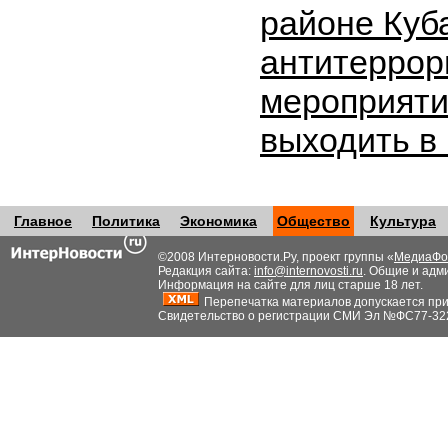
районе Куб
антитеррор
мероприяти
выходить в
Главное
Политика
Экономика
Общество
Культура
©2008 Интерновости.Ру, проект группы «
МедиаФо
Редакция сайта:
info@internovosti.ru
. Общие и адм
Информация на сайте для лиц старше 18 лет.
Перепечатка материалов допускается при н
Свидетельство о регистрации СМИ Эл №ФС77-32