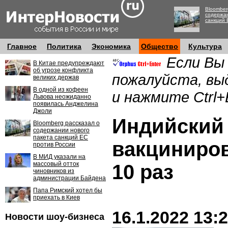
Bloomber
содержан
санкций 
Главное
Политика
Экономика
Общество
Культура
Если Вы
В Китае предупреждают
об угрозе конфликта
пожалуйста, вы
великих держав
В одной из кофеен
и нажмите Ctrl+
Львова неожиданно
появилась Анджелина
Джоли
Индийский
Bloomberg рассказал о
содержании нового
пакета санкций ЕС
вакциниров
против России
В МИД указали на
массовый отток
10 раз
чиновников из
администрации Байдена
Папа Римский хотел бы
приехать в Киев
16.1.2022 13:
Новости шоу-бизнеса