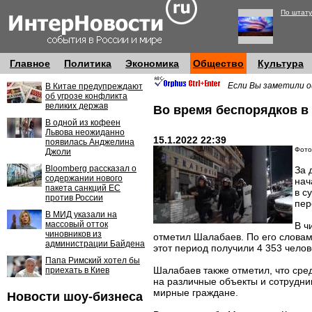
По штату
Главное
Политика
Экономика
Общество
Культура
Если Вы заметили о
В Китае предупреждают
об угрозе конфликта
великих держав
Во время беспорядков в 
В одной из кофеен
Львова неожиданно
15.1.2022 22:39
появилась Анджелина
Фото:
Джоли
Bloomberg рассказал о
За 
содержании нового
нач
пакета санкций ЕС
в с
против России
пер
В МИД указали на
массовый отток
В ч
чиновников из
отметил Шалабаев. По его словам
администрации Байдена
этот период получили 4 353 челове
Папа Римский хотел бы
Шалабаев также отметил, что сре
приехать в Киев
на различные объекты и сотрудни
мирные граждане.
Новости шоу-бизнеса