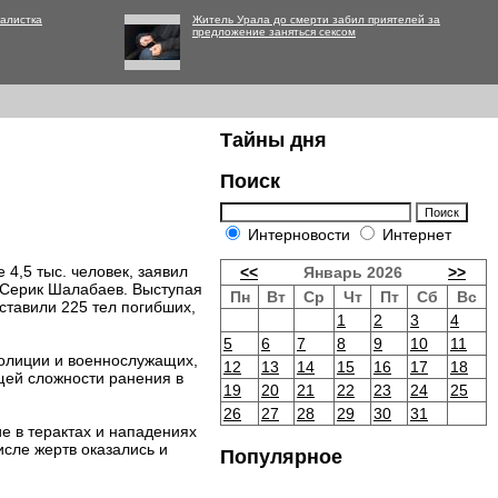
алистка
Житель Урала до смерти забил приятелей за
предложение заняться сексом
Тайны дня
Поиск
Интерновости
Интернет
4,5 тыс. человек, заявил
<<
Январь 2026
>>
 Серик Шалабаев. Выступая
Пн
Вт
Ср
Чт
Пт
Сб
Вс
оставили 225 тел погибших,
1
2
3
4
5
6
7
8
9
10
11
полиции и военнослужащих,
12
13
14
15
16
17
18
щей сложности ранения в
19
20
21
22
23
24
25
26
27
28
29
30
31
е в терактах и нападениях
исле жертв оказались и
Популярное