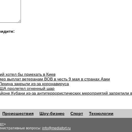
видите:
ий хотел бы приехать в Киев
ер выплат ветеранам ВОВ в честь 9 мая в странах Азии
Пекина закрыли из-за коронавируса
ША пролетел огненный шар
айоне Кубани из-за антитеррористических мероприятий запретили 
Происшествия
Шоу-бизнес
Спорт
Технологии
рт
»
инистративные вопросы:
info@mediafort.ru