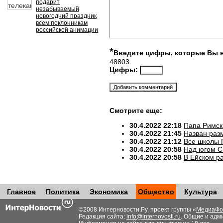
подарит
незабываемый
новогодний праздник
всем поклонникам
российской анимации
*
Введите цифры, которые Вы 
48803
Цифры:
Смотрите еще:
30.4.2022 22:18
Папа Римск
30.4.2022 21:45
Назван разм
30.4.2022 21:12
Все школы 
30.4.2022 20:58
Над югом С
30.4.2022 20:58
В Ейском р
Главное
Политика
Экономика
Общество
Культура
©2008 Интерновости.Ру, проект группы «
МедиаФо
Редакция сайта:
info@internovosti.ru
. Общие и адм