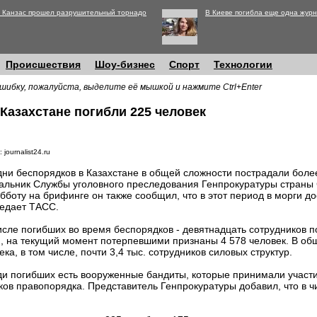
 Канзас прошел разрушительный торнадо
В Киеве погибла еще одна журн
Происшествия
Шоу-бизнес
Спорт
Технологии
шибку, пожалуйста, выделите её мышкой и нажмите Ctrl+Enter
Казахстане погибли 225 человек
 journalist24.ru
дни беспорядков в Казахстане в общей сложности пострадали более 
альник Службы уголовного преследования Генпрокуратуры страны
убботу на брифинге он также сообщил, что в этот период в морги д
едает ТАСС.
исле погибших во время беспорядков - девятнадцать сотрудников 
, на текущий момент потерпевшими признаны 4 578 человек. В об
ка, в том числе, почти 3,4 тыс. сотрудников силовых структур.
ди погибших есть вооруженные бандиты, которые принимали участи
ков правопорядка. Представитель Генпрокуратуры добавил, что в ч