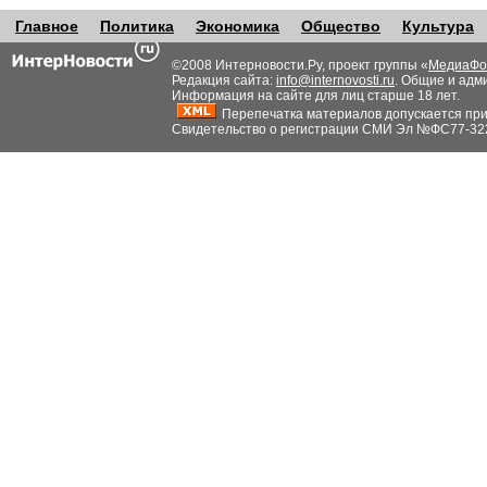
Главное
Политика
Экономика
Общество
Культура
©2008 Интерновости.Ру, проект группы «
МедиаФо
Редакция сайта:
info@internovosti.ru
. Общие и адм
Информация на сайте для лиц старше 18 лет.
Перепечатка материалов допускается при н
Свидетельство о регистрации СМИ Эл №ФС77-32