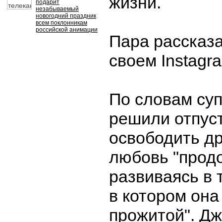
жизни.
подарит
незабываемый
новогодний праздник
всем поклонникам
российской анимации
Пара рассказа
своем Instagr
По словам суп
решили отпуст
освободить дру
любовь "прод
развиваясь в 
в котором она
прожитой". Д