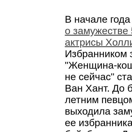
В начале года
о замужестве 
актрисы Холл
Избранником 
"Женщина-кошк
не сейчас" ст
Ван Хант. До б
летним певцо
выходила зам
ее избранник