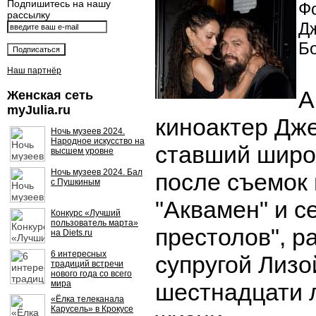
Подпишитесь на нашу
Фо
рассылку
Д
Б
Наш партнёр
А
Женская сеть
myJulia.ru
киноактер Дж
Ночь музеев 2024.
Народное искусство на
ставший широ
высшем уровне
Ночь музеев 2024. Бал
после съемок
с Пушкиным
"Аквамен" и с
Конкурс «Лучший
пользователь марта»
престолов", р
на Diets.ru
6 интересных
супругой Лизо
традиций встречи
нового года со всего
мира
шестнадцати 
«Ёлка телеканала
Карусель» в Крокусе