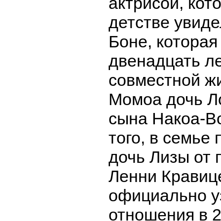
актрисой, кот
детстве увиде
Боне, которая
двенадцать ле
совместной ж
Момоа дочь Л
сына Накоа-В
того, в семье 
дочь Лизы от 
Ленни Кравиц
официально у
отношения в 2