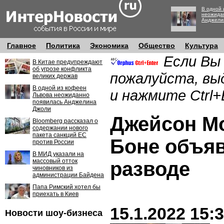
В одной 
неожида
Анджели
Главное
Политика
Экономика
Общество
Культура
Если Вы
В Китае предупреждают
об угрозе конфликта
пожалуйста, вы
великих держав
В одной из кофеен
и нажмите Ctrl+
Львова неожиданно
появилась Анджелина
Джоли
Джейсон Мо
Bloomberg рассказал о
содержании нового
пакета санкций ЕС
Боне объя
против России
В МИД указали на
массовый отток
разводе
чиновников из
администрации Байдена
Папа Римский хотел бы
приехать в Киев
15.1.2022 15:
Новости шоу-бизнеса