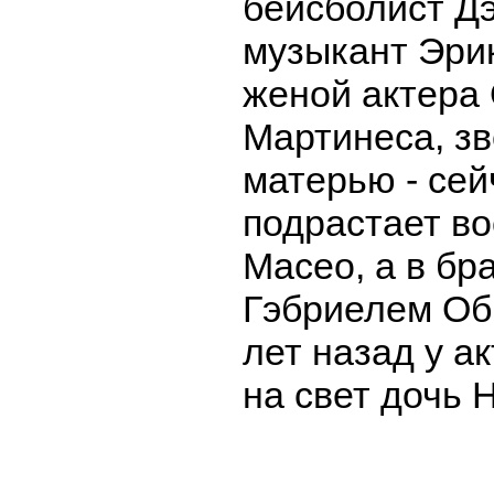
бейсболист Д
музыкант Эрик
женой актера
Мартинеса, зв
матерью - сей
подрастает в
Масео, а в бр
Гэбриелем Об
лет назад у а
на свет дочь 