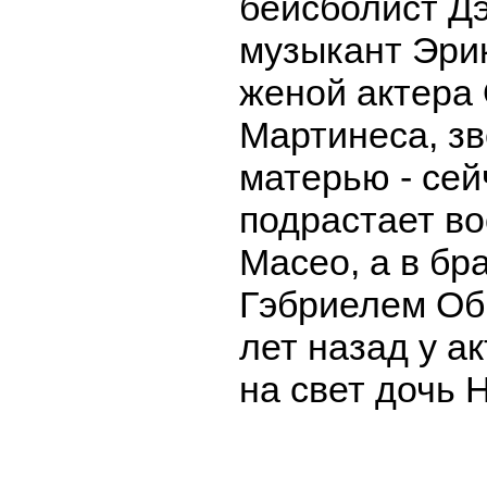
бейсболист Д
музыкант Эрик
женой актера
Мартинеса, зв
матерью - сей
подрастает в
Масео, а в бр
Гэбриелем Об
лет назад у а
на свет дочь 