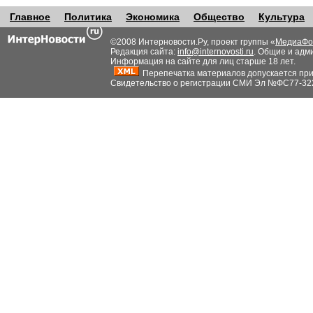
Главное
Политика
Экономика
Общество
Культура
©2008 Интерновости.Ру, проект группы «
МедиаФо
Редакция сайта:
info@internovosti.ru
. Общие и адм
Информация на сайте для лиц старше 18 лет.
Перепечатка материалов допускается при н
Свидетельство о регистрации СМИ Эл №ФС77-32