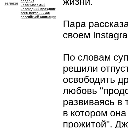
жизни.
подарит
незабываемый
новогодний праздник
всем поклонникам
российской анимации
Пара рассказа
своем Instagr
По словам суп
решили отпуст
освободить дру
любовь "прод
развиваясь в 
в котором она
прожитой". Д