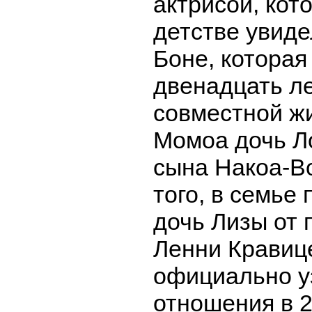
актрисой, кот
детстве увиде
Боне, которая
двенадцать ле
совместной ж
Момоа дочь Л
сына Накоа-В
того, в семье 
дочь Лизы от 
Ленни Кравиц
официально у
отношения в 2