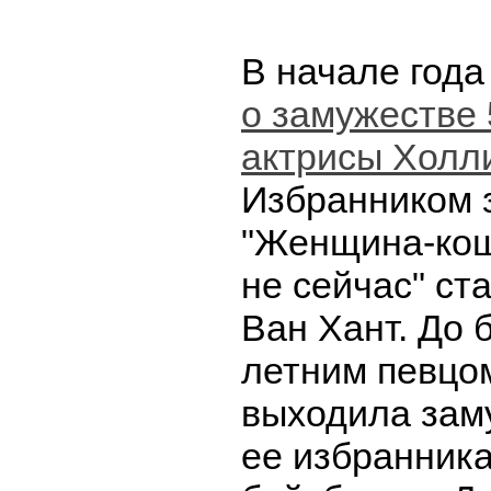
В начале года
о замужестве 
актрисы Холл
Избранником 
"Женщина-кошк
не сейчас" ст
Ван Хант. До б
летним певцо
выходила зам
ее избранник