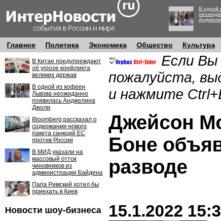
В одной 
неожида
Анджели
Главное
Политика
Экономика
Общество
Культура
Если Вы
В Китае предупреждают
об угрозе конфликта
пожалуйста, вы
великих держав
В одной из кофеен
и нажмите Ctrl+
Львова неожиданно
появилась Анджелина
Джоли
Джейсон Мо
Bloomberg рассказал о
содержании нового
пакета санкций ЕС
Боне объя
против России
В МИД указали на
массовый отток
разводе
чиновников из
администрации Байдена
Папа Римский хотел бы
приехать в Киев
15.1.2022 15:
Новости шоу-бизнеса