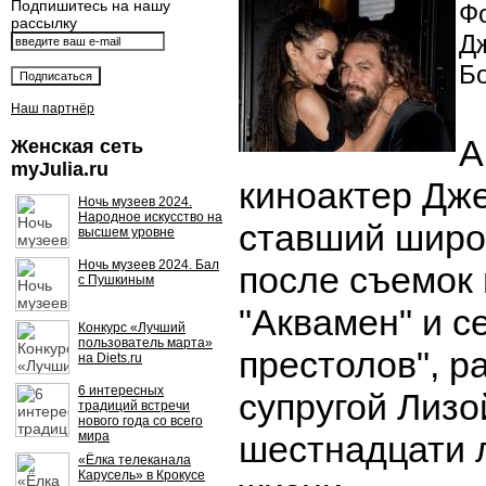
Подпишитесь на нашу
Фо
рассылку
Д
Б
Наш партнёр
А
Женская сеть
myJulia.ru
киноактер Дж
Ночь музеев 2024.
Народное искусство на
ставший широ
высшем уровне
Ночь музеев 2024. Бал
после съемок
с Пушкиным
"Аквамен" и с
Конкурс «Лучший
пользователь марта»
престолов", р
на Diets.ru
6 интересных
супругой Лизо
традиций встречи
нового года со всего
мира
шестнадцати 
«Ёлка телеканала
Карусель» в Крокусе