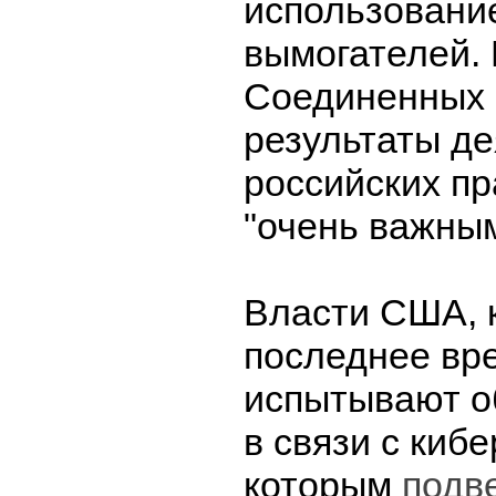
использовани
вымогателей.
Соединенных 
результаты д
российских п
"очень важны
Власти США, к
последнее вр
испытывают о
в связи с киб
которым
подв