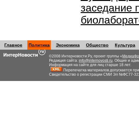
заседание 
биолабора
Главное
Политика
Экономика
Общество
Культура
©2008 Интерновости.Ру, проект группы «
МедиаФо
Редакция сайта:
info@internovosti.ru
. Общие и адм
Информация на сайте для лиц старше 18 лет.
Перепечатка материалов допускается при н
Свидетельство о регистрации СМИ Эл №ФС77-32