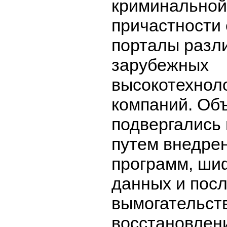
криминальной
причастности 
порталы разл
зарубежных
высокотехнол
компаний. Об
подвергались
путем внедре
программ, ши
данных и пос
вымогательств
восстановлен