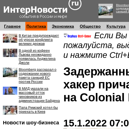
Bloomber
содержан
санкций 
Главное
Политика
Экономика
Общество
Культура
Если Вы
В Китае предупреждают
об угрозе конфликта
пожалуйста, вы
великих держав
В одной из кофеен
и нажмите Ctrl+
Львова неожиданно
появилась Анджелина
Джоли
Задержанн
Bloomberg рассказал о
содержании нового
пакета санкций ЕС
хакер прича
против России
В МИД указали на
массовый отток
на Colonial 
чиновников из
администрации Байдена
Папа Римский хотел бы
приехать в Киев
15.1.2022 07:
Новости шоу-бизнеса