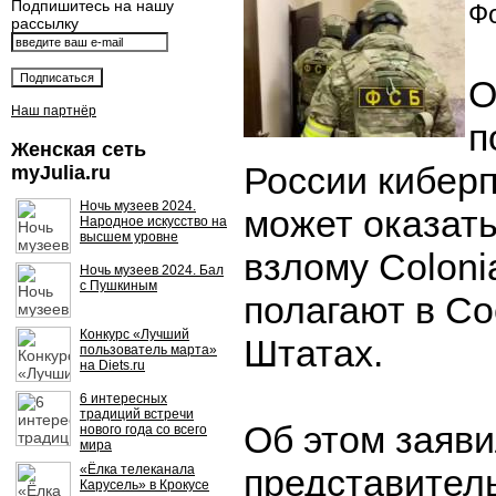
Подпишитесь на нашу
Фо
рассылку
О
Наш партнёр
п
Женская сеть
России кибер
myJulia.ru
Ночь музеев 2024.
может оказать
Народное искусство на
высшем уровне
взлому Colonia
Ночь музеев 2024. Бал
с Пушкиным
полагают в С
Конкурс «Лучший
Штатах.
пользователь марта»
на Diets.ru
6 интересных
традиций встречи
Об этом заяв
нового года со всего
мира
«Ёлка телеканала
представител
Карусель» в Крокусе