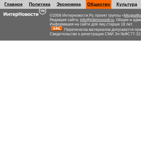
Главное
Политика
Экономика
Общество
Культура
©2008 Интерновости.Ру, проект группы «
МедиаФо
Редакция сайта:
info@internovosti.ru
. Общие и адм
Информация на сайте для лиц старше 18 лет.
Перепечатка материалов допускается при н
Свидетельство о регистрации СМИ Эл №ФС77-32