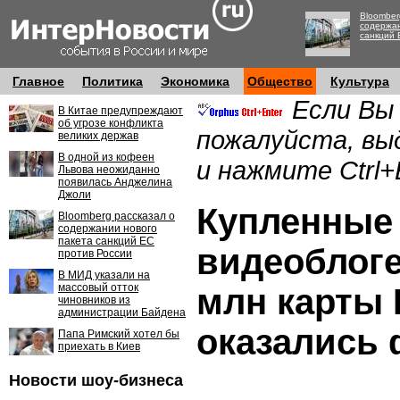
Bloomber
содержан
санкций 
Главное
Политика
Экономика
Общество
Культура
Если Вы
В Китае предупреждают
об угрозе конфликта
пожалуйста, вы
великих держав
В одной из кофеен
и нажмите Ctrl+
Львова неожиданно
появилась Анджелина
Джоли
Купленные
Bloomberg рассказал о
содержании нового
пакета санкций ЕС
видеоблоге
против России
В МИД указали на
массовый отток
млн карты
чиновников из
администрации Байдена
оказались
Папа Римский хотел бы
приехать в Киев
Новости шоу-бизнеса