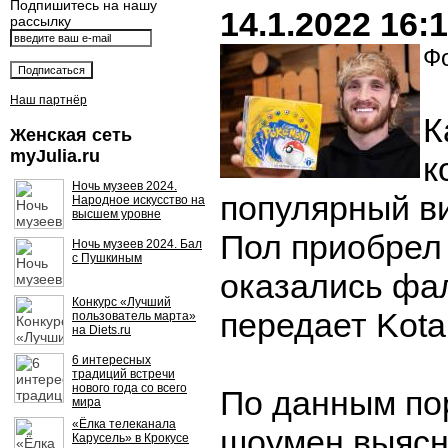
Подпишитесь на нашу
14.1.2022 16:
рассылку
Фо
Наш партнёр
К
Женская сеть
myJulia.ru
к
Ночь музеев 2024.
популярный в
Народное искусство на
высшем уровне
Пол приобрел 
Ночь музеев 2024. Бал
с Пушкиным
оказались фа
Конкурс «Лучший
передает Kota
пользователь марта»
на Diets.ru
6 интересных
традиций встречи
нового года со всего
По данным по
мира
«Ёлка телеканала
шоумен выясн
Карусель» в Крокусе