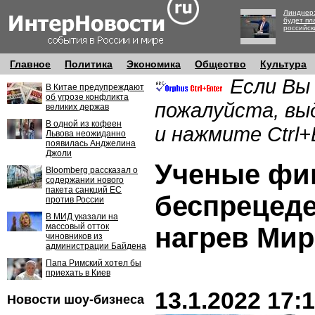
Линднер:
будет пл
российск
Главное
Политика
Экономика
Общество
Культура
Если Вы
В Китае предупреждают
об угрозе конфликта
пожалуйста, вы
великих держав
В одной из кофеен
и нажмите Ctrl+
Львова неожиданно
появилась Анджелина
Джоли
Ученые фи
Bloomberg рассказал о
содержании нового
пакета санкций ЕС
беспрецед
против России
В МИД указали на
массовый отток
нагрев Мир
чиновников из
администрации Байдена
Папа Римский хотел бы
приехать в Киев
13.1.2022 17:
Новости шоу-бизнеса