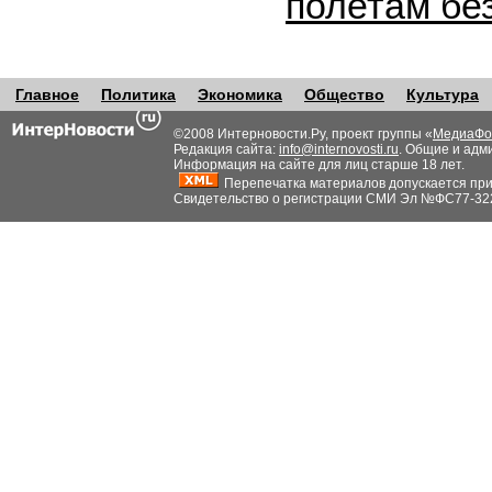
полетам бе
Главное
Политика
Экономика
Общество
Культура
©2008 Интерновости.Ру, проект группы «
МедиаФо
Редакция сайта:
info@internovosti.ru
. Общие и адм
Информация на сайте для лиц старше 18 лет.
Перепечатка материалов допускается при н
Свидетельство о регистрации СМИ Эл №ФС77-32