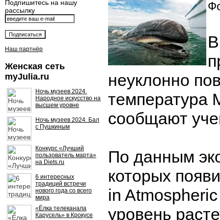
Подпишитесь на нашу
Фо
рассылку
В
Наш партнёр
п
Женская сеть
неуклонно по
myJulia.ru
Ночь музеев 2024.
температура 
Народное искусство на
высшем уровне
сообщают уче
Ночь музеев 2024. Бал
с Пушкиным
Конкурс «Лучший
По данным эко
пользователь марта»
на Diets.ru
которых появ
6 интересных
традиций встречи
in Atmospheric
нового года со всего
мира
«Ёлка телеканала
уровень расте
Карусель» в Крокусе