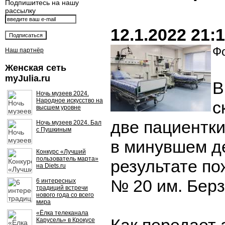
Подпишитесь на нашу
рассылку
12.1.2022 21:
Фо
Наш партнёр
Женская сеть
myJulia.ru
В
Ночь музеев 2024.
Народное искусство на
с
высшем уровне
две пациентк
Ночь музеев 2024. Бал
с Пушкиным
в минувшем д
Конкурс «Лучший
пользователь марта»
результате по
на Diets.ru
№ 20 им. Берз
6 интересных
традиций встречи
нового года со всего
мира
«Ёлка телеканала
Карусель» в Крокусе