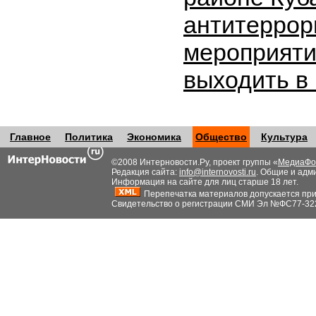
антитеррор
мероприяти
выходить в
Главное
Политика
Экономика
Общество
Культура
©2008 Интерновости.Ру, проект группы «
МедиаФо
Редакция сайта:
info@internovosti.ru
. Общие и адм
Информация на сайте для лиц старше 18 лет.
Перепечатка материалов допускается при н
Свидетельство о регистрации СМИ Эл №ФС77-32