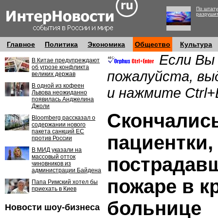
По штату
разруши
Главное
Политика
Экономика
Общество
Культура
Если Вы
В Китае предупреждают
об угрозе конфликта
пожалуйста, вы
великих держав
В одной из кофеен
и нажмите Ctrl+
Львова неожиданно
появилась Анджелина
Джоли
Скончались
Bloomberg рассказал о
содержании нового
пакета санкций ЕС
пациентки,
против России
В МИД указали на
массовый отток
пострадав
чиновников из
администрации Байдена
пожаре в к
Папа Римский хотел бы
приехать в Киев
больнице
Новости шоу-бизнеса