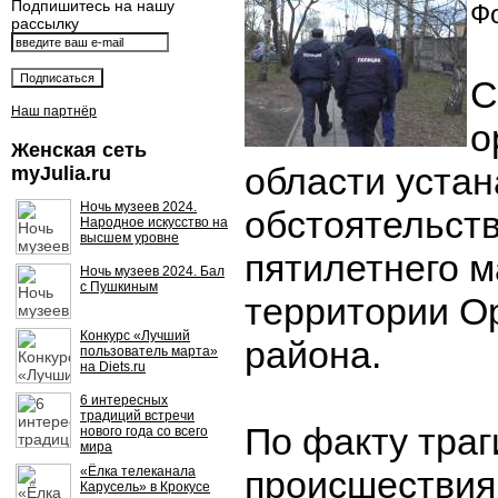
Подпишитесь на нашу
Фо
рассылку
С
Наш партнёр
о
Женская сеть
области уста
myJulia.ru
Ночь музеев 2024.
обстоятельств
Народное искусство на
высшем уровне
пятилетнего м
Ночь музеев 2024. Бал
с Пушкиным
территории О
Конкурс «Лучший
района.
пользователь марта»
на Diets.ru
6 интересных
традиций встречи
По факту траг
нового года со всего
мира
«Ёлка телеканала
происшествия
Карусель» в Крокусе