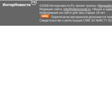
©2008 Интерновости.Ру, проект группы «
МедиаФо
Редакция сайта:
info@internovosti.ru
. Общие и адм
Информация на сайте для лиц старше 18 лет.
Перепечатка материалов допускается при н
Свидетельство о регистрации СМИ Эл №ФС77-32