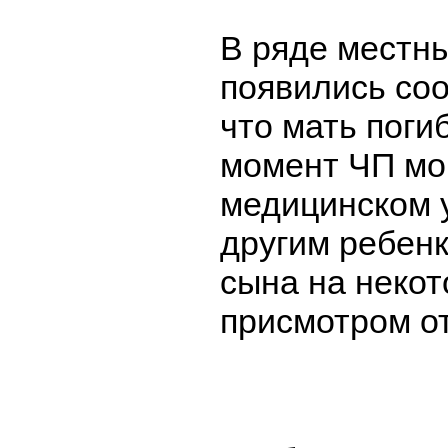
В ряде местн
появились соо
что мать поги
момент ЧП мо
медицинском 
другим ребенк
сына на некот
присмотром о