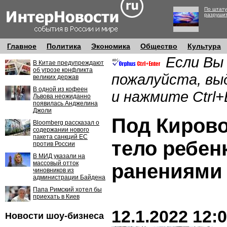
По штату
разруши
Главное
Политика
Экономика
Общество
Культура
Если Вы
В Китае предупреждают
об угрозе конфликта
пожалуйста, вы
великих держав
В одной из кофеен
и нажмите Ctrl+
Львова неожиданно
появилась Анджелина
Джоли
Под Киров
Bloomberg рассказал о
содержании нового
пакета санкций ЕС
тело ребен
против России
В МИД указали на
массовый отток
ранениями
чиновников из
администрации Байдена
Папа Римский хотел бы
приехать в Киев
12.1.2022 12:
Новости шоу-бизнеса