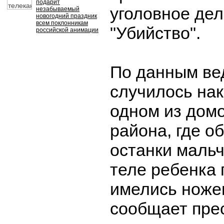
подарит
уголовное дел
незабываемый
новогодний праздник
всем поклонникам
"Убийство".
российской анимации
По данным ве
случилось нак
одном из дом
района, где о
останки мальч
теле ребенка 
имелись ноже
сообщает пре