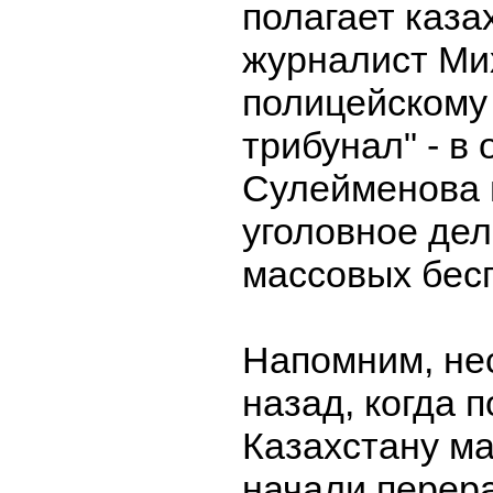
полагает каза
журналист Ми
полицейскому 
трибунал" - в
Сулейменова 
уголовное дел
массовых бес
Напомним, не
назад, когда 
Казахстану м
начали перера