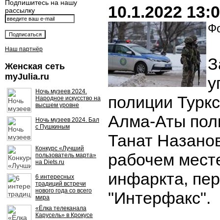
Подпишитесь на нашу
10.1.2022 13:
рассылку
Фо
Наш партнёр
З
Женская сеть
myJulia.ru
у
Ночь музеев 2024.
полиции Туркс
Народное искусство на
высшем уровне
Алма-Аты пол
Ночь музеев 2024. Бал
с Пушкиным
Танат Назанов
Конкурс «Лучший
рабочем мест
пользователь марта»
на Diets.ru
инфаркта, пе
6 интересных
традиций встречи
нового года со всего
"Интерфакс".
мира
«Ёлка телеканала
Карусель» в Крокусе