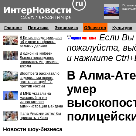
По штату
разруши
Главное
Политика
Экономика
Общество
Культура
Если Вы
В Китае предупреждают
об угрозе конфликта
пожалуйста, вы
великих держав
В одной из кофеен
и нажмите Ctrl+
Львова неожиданно
появилась Анджелина
Джоли
В Алма-Ате
Bloomberg рассказал о
содержании нового
пакета санкций ЕС
умер
против России
В МИД указали на
массовый отток
высокопос
чиновников из
администрации Байдена
полицейск
Папа Римский хотел бы
приехать в Киев
Новости шоу-бизнеса