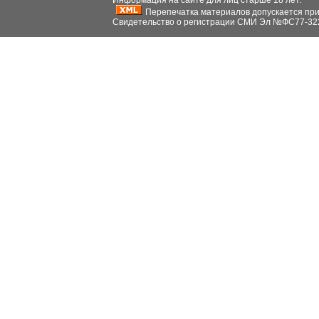
Информация на сайте для лиц старше 18 лет.
Перепечатка материалов допускается при н
Свидетельство о регистрации СМИ Эл №ФС77-32