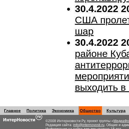
30.4.2022 2
США пролет
шар
30.4.2022 2
районе Куб
антитеррор
мероприяти
выходить в
Главное
Политика
Экономика
Общество
Культура
©2008 Интерновости.Ру, проект группы «
МедиаФо
Редакция сайта:
info@internovosti.ru
. Общие и адм