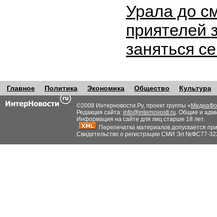
Урала до с
приятелей 
заняться с
Главное
Политика
Экономика
Общество
Культура
©2008 Интерновости.Ру, проект группы «
МедиаФо
Редакция сайта:
info@internovosti.ru
. Общие и адм
Информация на сайте для лиц старше 18 лет.
Перепечатка материалов допускается при н
Свидетельство о регистрации СМИ Эл №ФС77-32