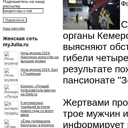
Подпишитесь на нашу
Фо
рассылку
С
Наш партнёр
органы Кемер
Женская сеть
выясняют обс
myJulia.ru
Ночь музеев 2024.
гибели четыре
Народное искусство на
высшем уровне
результате по
Ночь музеев 2024. Бал
с Пушкиным
пансионате "З
Конкурс «Лучший
пользователь марта»
на Diets.ru
Жертвами про
6 интересных
традиций встречи
трое мужчин 
нового года со всего
мира
«Ёлка телеканала
информирует 
Карусель» в Крокусе