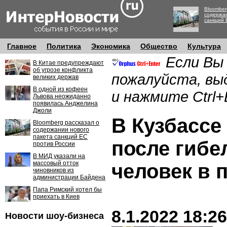
Bloomber
содержан
санкций 
Главное
Политика
Экономика
Общество
Культура
Если Вы
В Китае предупреждают
об угрозе конфликта
пожалуйста, вы
великих держав
В одной из кофеен
и нажмите Ctrl+
Львова неожиданно
появилась Анджелина
Джоли
В Кузбассе
Bloomberg рассказал о
содержании нового
пакета санкций ЕС
после гибе
против России
В МИД указали на
массовый отток
человек в 
чиновников из
администрации Байдена
Папа Римский хотел бы
приехать в Киев
8.1.2022 18:26
Новости шоу-бизнеса