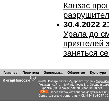
Канзас про
разрушител
30.4.2022 2
Урала до с
приятелей 
заняться с
Главное
Политика
Экономика
Общество
Культура
©2008 Интерновости.Ру, проект группы «
МедиаФо
Редакция сайта:
info@internovosti.ru
. Общие и адм
Информация на сайте для лиц старше 18 лет.
Перепечатка материалов допускается при н
Свидетельство о регистрации СМИ Эл №ФС77-32