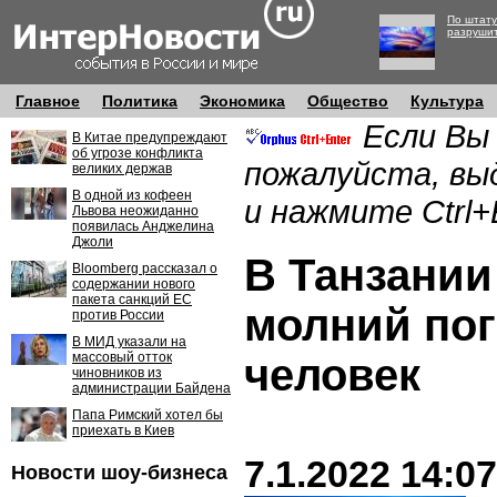
По штату
разруши
Главное
Политика
Экономика
Общество
Культура
Если Вы
В Китае предупреждают
об угрозе конфликта
пожалуйста, вы
великих держав
В одной из кофеен
и нажмите Ctrl+
Львова неожиданно
появилась Анджелина
Джоли
В Танзании
Bloomberg рассказал о
содержании нового
пакета санкций ЕС
молний пог
против России
В МИД указали на
массовый отток
человек
чиновников из
администрации Байдена
Папа Римский хотел бы
приехать в Киев
7.1.2022 14:07
Новости шоу-бизнеса