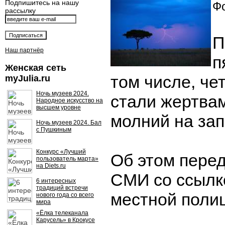
Подпишитесь на нашу
Фо
рассылку
П
Наш партнёр
п
Женская сеть
том числе, че
myJulia.ru
Ночь музеев 2024.
стали жертва
Народное искусство на
высшем уровне
молний на зап
Ночь музеев 2024. Бал
с Пушкиным
Конкурс «Лучший
Об этом пере
пользователь марта»
на Diets.ru
СМИ со ссылк
6 интересных
традиций встречи
местной поли
нового года со всего
мира
«Ёлка телеканала
Карусель» в Крокусе