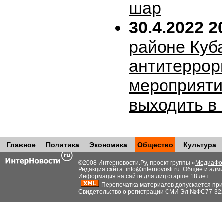
шар
30.4.2022 2
районе Куб
антитеррор
мероприяти
выходить в
Главное
Политика
Экономика
Общество
Культура
©2008 Интерновости.Ру, проект группы «
МедиаФо
Редакция сайта:
info@internovosti.ru
. Общие и адм
Информация на сайте для лиц старше 18 лет.
Перепечатка материалов допускается при н
Свидетельство о регистрации СМИ Эл №ФС77-32