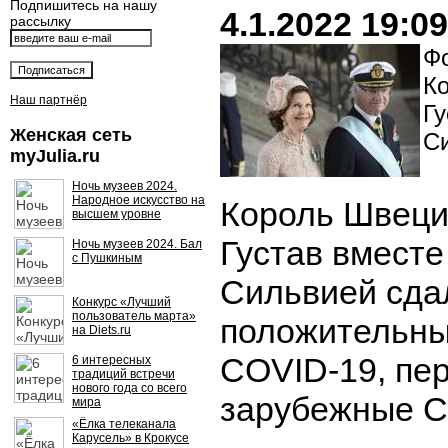
Подпишитесь на нашу
4.1.2022 19:09
рассылку
Фо
К
Наш партнёр
Гу
Женская сеть
С
myJulia.ru
Ночь музеев 2024.
Народное искусство на
Король Швеци
высшем уровне
Густав вместе
Ночь музеев 2024. Бал
с Пушкиным
Сильвией сда
Конкурс «Лучший
пользователь марта»
положительны
на Diets.ru
COVID-19, пе
6 интересных
традиций встречи
нового года со всего
зарубежные 
мира
«Ёлка телеканала
Карусель» в Крокусе