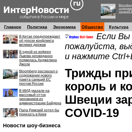
Bloomber
содержан
санкций 
Главное
Политика
Экономика
Общество
Культура
Если Вы
В Китае предупреждают
об угрозе конфликта
пожалуйста, вы
великих держав
В одной из кофеен
и нажмите Ctrl+
Львова неожиданно
появилась Анджелина
Джоли
Трижды пр
Bloomberg рассказал о
содержании нового
пакета санкций ЕС
король и к
против России
В МИД указали на
массовый отток
Швеции за
чиновников из
администрации Байдена
COVID-19
Папа Римский хотел бы
приехать в Киев
Новости шоу-бизнеса