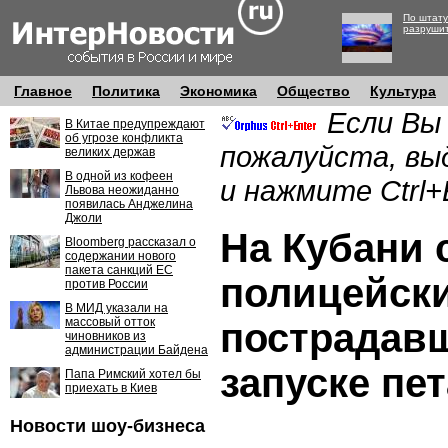
По штату
разруши
Главное
Политика
Экономика
Общество
Культура
Если Вы
В Китае предупреждают
об угрозе конфликта
пожалуйста, вы
великих держав
В одной из кофеен
и нажмите Ctrl+
Львова неожиданно
появилась Анджелина
Джоли
На Кубани 
Bloomberg рассказал о
содержании нового
пакета санкций ЕС
полицейски
против России
В МИД указали на
массовый отток
пострадав
чиновников из
администрации Байдена
запуске пе
Папа Римский хотел бы
приехать в Киев
Новости шоу-бизнеса