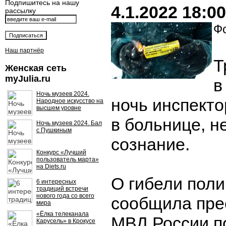
Подпишитесь на нашу
4.1.2022 18:00
рассылку
Фо
Наш партнёр
Т
Женская сеть
myJulia.ru
в
Ночь музеев 2024.
ночь инспект
Народное искусство на
высшем уровне
в больнице, н
Ночь музеев 2024. Бал
с Пушкиным
сознание.
Конкурс «Лучший
пользователь марта»
на Diets.ru
О гибели поли
6 интересных
традиций встречи
нового года со всего
сообщила пре
мира
«Ёлка телеканала
МВД России п
Карусель» в Крокусе