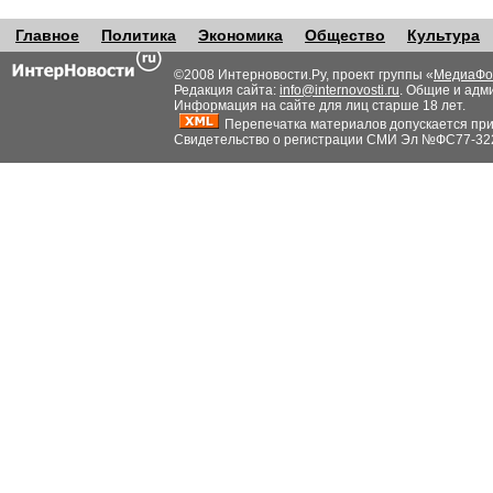
Главное
Политика
Экономика
Общество
Культура
©2008 Интерновости.Ру, проект группы «
МедиаФо
Редакция сайта:
info@internovosti.ru
. Общие и адм
Информация на сайте для лиц старше 18 лет.
Перепечатка материалов допускается при н
Свидетельство о регистрации СМИ Эл №ФС77-32