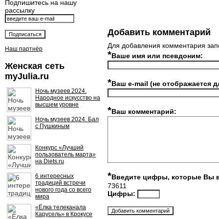
Подпишитесь на нашу
рассылку
Добавить комментарий
Для добавления комментария зап
Наш партнёр
*
Ваше имя или псевдоним:
Женская сеть
myJulia.ru
*
Ваш e-mail (не отображается д
Ночь музеев 2024.
Народное искусство на
высшем уровне
*
Ваш комментарий:
Ночь музеев 2024. Бал
с Пушкиным
Конкурс «Лучший
пользователь марта»
на Diets.ru
*
6 интересных
Введите цифры, которые Вы 
традиций встречи
73611
нового года со всего
Цифры:
мира
«Ёлка телеканала
Карусель» в Крокусе