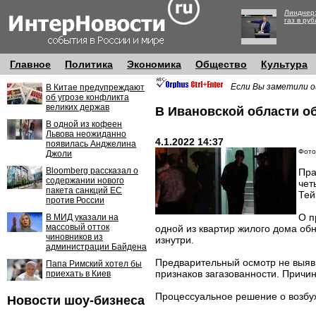
Линднер:
газ в руб
Главное
Политика
Экономика
Общество
Культура
Если Вы заметили о
В Китае предупреждают
об угрозе конфликта
великих держав
В Ивановской области о
В одной из кофеен
Львова неожиданно
4.1.2022 14:37
появилась Анджелина
Фото
Джоли
Bloomberg рассказал о
Пра
содержании нового
чет
пакета санкций ЕС
Тей
против России
О п
В МИД указали на
массовый отток
одной из квартир жилого дома об
чиновников из
изнутри.
администрации Байдена
Предварительный осмотр не выяви
Папа Римский хотел бы
признаков загазованности. Причи
приехать в Киев
Процессуальное решение о возбуж
Новости шоу-бизнеса