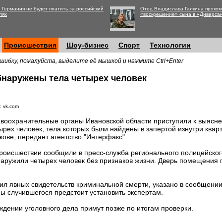
 Германия не будет платить за российский
Отец Владислава Галкина проко
лях
«воскрешение» сына в «Диверса
Происшествия
Шоу-бизнес
Спорт
Технологии
шибку, пожалуйста, выделите её мышкой и нажмите Ctrl+Enter
бнаружены тела четырех человек
: vk.com
воохранительные органы Ивановской области приступили к выясне
ырех человек, тела которых были найдены в запертой изнутри кварт
кове, передает агентство "Интерфакс".
роисшествии сообщили в пресс-служба регионального полицейског
наружили четырех человек без признаков жизни. Дверь помещения 
л явных свидетельств криминальной смерти, указано в сообщении
ны случившегося предстоит установить экспертам.
дении уголовного дела примут позже по итогам проверки.