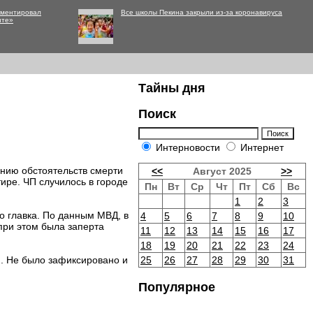
мментировал
Все школы Пекина закрыли из-за коронавируса
нте»
Тайны дня
Поиск
Интерновости
Интернет
нию обстоятельств смерти
<<
Август 2025
>>
ире. ЧП случилось в городе
Пн
Вт
Ср
Чт
Пт
Сб
Вс
1
2
3
о главка. По данным МВД, в
4
5
6
7
8
9
10
при этом была заперта
11
12
13
14
15
16
17
18
19
20
21
22
23
24
. Не было зафиксировано и
25
26
27
28
29
30
31
Популярное