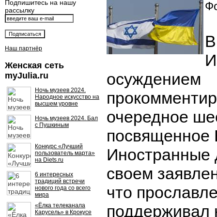
Подпишитесь на нашу
Фо
рассылку
В
Наш партнёр
И
Женская сеть
осуждением
myJulia.ru
Ночь музеев 2024.
прокомментир
Народное искусство на
высшем уровне
очередное ше
Ночь музеев 2024. Бал
с Пушкиным
посвященное 
Конкурс «Лучший
Иностранные 
пользователь марта»
на Diets.ru
своем заявлен
6 интересных
традиций встречи
что прославле
нового года со всего
мира
«Ёлка телеканала
поддерживал 
Карусель» в Крокусе