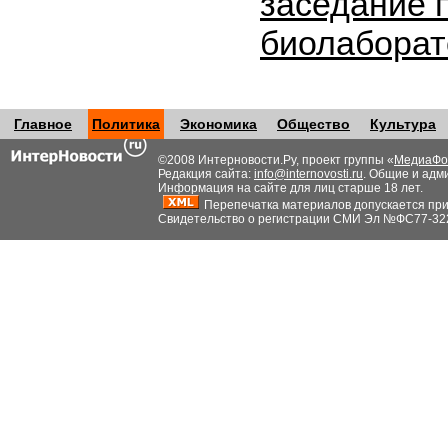
заседание 
биолабора
Главное
Политика
Экономика
Общество
Культура
©2008 Интерновости.Ру, проект группы «
МедиаФо
Редакция сайта:
info@internovosti.ru
. Общие и адм
Информация на сайте для лиц старше 18 лет.
Перепечатка материалов допускается при н
Свидетельство о регистрации СМИ Эл №ФС77-32