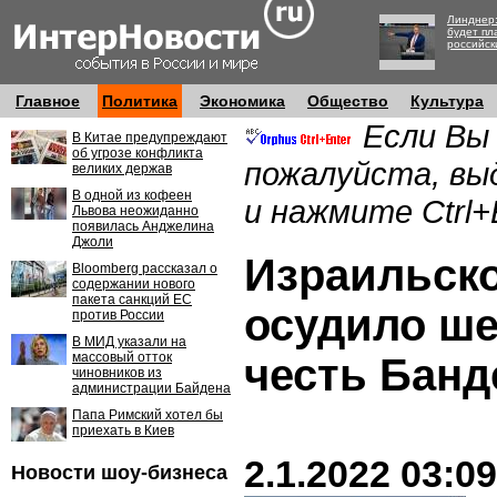
Линднер:
будет пл
российск
Главное
Политика
Экономика
Общество
Культура
Если Вы
В Китае предупреждают
об угрозе конфликта
пожалуйста, вы
великих держав
В одной из кофеен
и нажмите Ctrl+
Львова неожиданно
появилась Анджелина
Джоли
Израильско
Bloomberg рассказал о
содержании нового
пакета санкций ЕС
осудило ше
против России
В МИД указали на
массовый отток
честь Банд
чиновников из
администрации Байдена
Папа Римский хотел бы
приехать в Киев
2.1.2022 03:09
Новости шоу-бизнеса