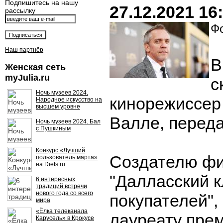
Подпишитесь на нашу
27.12.2021 16
рассылку
Фо
Наш партнёр
В
Женская сеть
myJulia.ru
с
Ночь музеев 2024.
кинорежиссер
Народное искусство на
высшем уровне
Валле, передае
Ночь музеев 2024. Бал
с Пушкиным
Конкурс «Лучший
Создателю ф
пользователь марта»
на Diets.ru
"Далласский к
6 интересных
традиций встречи
нового года со всего
покупателей",
мира
«Ёлка телеканала
лауреату пре
Карусель» в Крокусе