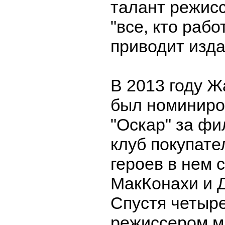
талант режис
"все, кто рабо
приводит изда
В 2013 году 
был номиниро
"Оскар" за фи
клуб покупате
героев в нем 
МакКонахи и 
Спустя четыре
режиссером м