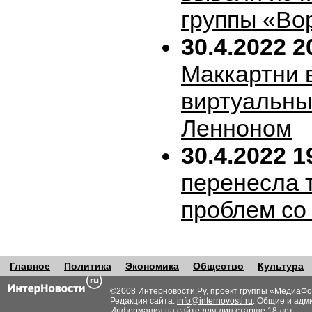
группы «Во
30.4.2022 2
Маккартни 
виртуальн
Ленноном
30.4.2022 1
перенесла т
проблем со
Главное
Политика
Экономика
Общество
Культура
©2008 Интерновости.Ру, проект группы «
МедиаФо
Редакция сайта:
info@internovosti.ru
. Общие и адм
Информация на сайте для лиц старше 18 лет.