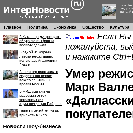
Bloomber
содержан
санкций 
Главное
Политика
Экономика
Общество
Культура
Если Вы
В Китае предупреждают
об угрозе конфликта
пожалуйста, вы
великих держав
В одной из кофеен
и нажмите Ctrl+
Львова неожиданно
появилась Анджелина
Джоли
Умер режис
Bloomberg рассказал о
содержании нового
пакета санкций ЕС
Марк Валле
против России
В МИД указали на
массовый отток
«Далласски
чиновников из
администрации Байдена
покупателе
Папа Римский хотел бы
приехать в Киев
Новости шоу-бизнеса