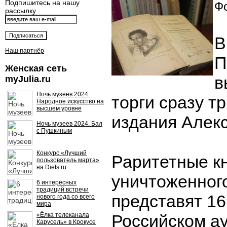
Подпишитесь на нашу
Фо
рассылку
В
Наш партнёр
П
Женская сеть
в
myJulia.ru
Ночь музеев 2024.
торги сразу т
Народное искусство на
высшем уровне
издания Алек
Ночь музеев 2024. Бал
с Пушкиным
Конкурс «Лучший
Раритетные кн
пользователь марта»
на Diets.ru
уничтоженног
6 интересных
традиций встречи
представят 16
нового года со всего
мира
«Ёлка телеканала
Российском а
Карусель» в Крокусе