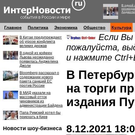
В одной 
неожида
Анджели
Главное
Политика
Экономика
Общество
Культура
Если Вы
В Китае предупреждают
об угрозе конфликта
пожалуйста, вы
великих держав
В одной из кофеен
и нажмите Ctrl+
Львова неожиданно
появилась Анджелина
Джоли
В Петербур
Bloomberg рассказал о
содержании нового
пакета санкций ЕС
на торги п
против России
В МИД указали на
массовый отток
издания П
чиновников из
администрации Байдена
Папа Римский хотел бы
приехать в Киев
8.12.2021 18:
Новости шоу-бизнеса