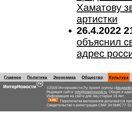
Хаматову з
артистки
26.4.2022 2
объяснил с
адрес росс
Главное
Политика
Экономика
Общество
Культура
©2008 Интерновости.Ру, проект группы «
МедиаФо
Редакция сайта:
info@internovosti.ru
. Общие и адм
Информация на сайте для лиц старше 18 лет.
Перепечатка материалов допускается при н
Свидетельство о регистрации СМИ Эл №ФС77-32