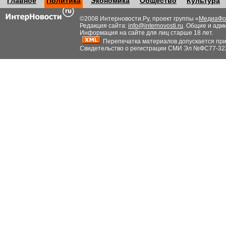
Главное
Политика
Экономика
Общество
Культура
©2008 Интерновости.Ру, проект группы «
МедиаФо
Редакция сайта:
info@internovosti.ru
. Общие и адм
Информация на сайте для лиц старше 18 лет.
Перепечатка материалов допускается при н
Свидетельство о регистрации СМИ Эл №ФС77-32