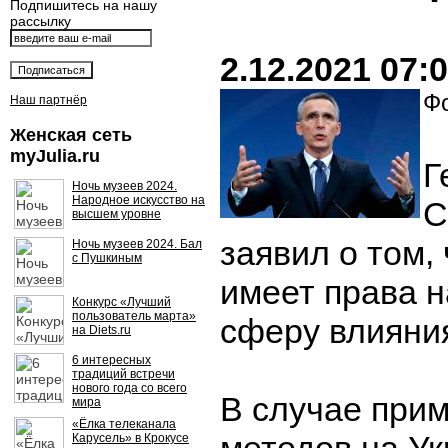
Подпишитесь на нашу
рассылку
2.12.2021 07:
Фо
Наш партнёр
Женская сеть
myJulia.ru
Г
Ночь музеев 2024.
Народное искусство на
С
высшем уровне
заявил о том,
Ночь музеев 2024. Бал
с Пушкиным
имеет права 
Конкурс «Лучший
пользователь марта»
сферу влияни
на Diets.ru
6 интересных
традиций встречи
нового года со всего
В случае при
мира
«Ёлка телеканала
Карусель» в Крокусе