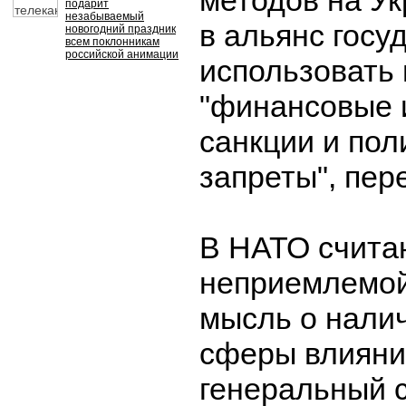
методов на У
подарит
незабываемый
в альянс госу
новогодний праздник
всем поклонникам
российской анимации
использовать
"финансовые 
санкции и пол
запреты", пер
В НАТО счита
неприемлемой
мысль о налич
сферы влияни
генеральный 