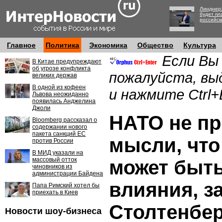
Линднер:
будет пл
российск
Главное
Политика
Экономика
Общество
Культура
Если Вы
В Китае предупреждают
об угрозе конфликта
пожалуйста, вы
великих держав
В одной из кофеен
и нажмите Ctrl+
Львова неожиданно
появилась Анджелина
Джоли
НАТО не пр
Bloomberg рассказал о
содержании нового
пакета санкций ЕС
мысли, что
против России
В МИД указали на
массовый отток
может быт
чиновников из
администрации Байдена
влияния, з
Папа Римский хотел бы
приехать в Киев
Столтенбер
Новости шоу-бизнеса