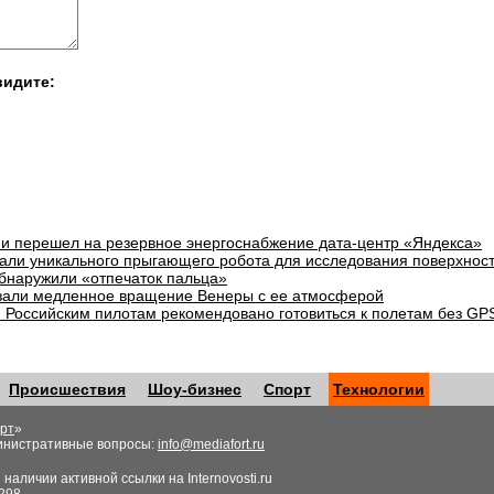
видите:
и перешел на резервное энергоснабжение дата-центр «Яндекса»
али уникального прыгающего робота для исследования поверхнос
бнаружили «отпечаток пальца»
зали медленное вращение Венеры с ее атмосферой
: Российским пилотам рекомендовано готовиться к полетам без GP
Происшествия
Шоу-бизнес
Спорт
Технологии
рт
»
инистративные вопросы:
info@mediafort.ru
аличии активной ссылки на Internovosti.ru