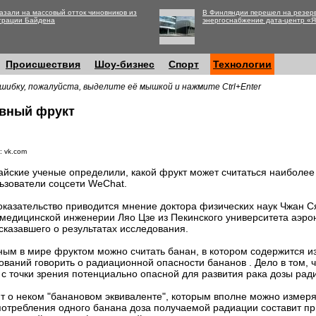
азали на массовый отток чиновников из
В Финляндии перешел на резер
трации Байдена
энергоснабжение дата-центр «
Происшествия
Шоу-бизнес
Спорт
Технологии
шибку, пожалуйста, выделите её мышкой и нажмите Ctrl+Enter
ивный фрукт
: vk.com
айские ученые определили, какой фрукт может считаться наиболе
ьзователи соцсети WeChat.
оказательство приводится мнение доктора физических наук Чжан С
медицинской инженерии Ляо Цзе из Пекинского университета аэрон
сказавшего о результатах исследования.
ным в мире фруктом можно считать банан, в котором содержится из
ований говорить о радиационной опасности бананов . Дело в том, 
 с точки зрения потенциально опасной для развития рака дозы рад
ят о неком "банановом эквиваленте", которым вполне можно измеря
употребления одного банана доза получаемой радиации составит п