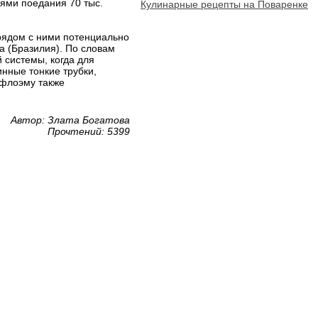
ями поедания 70 тыс.
Кулинарные рецепты на Поваренке
рядом с ними потенциально
а (Бразилия). По словам
 системы, когда для
нные тонкие трубки,
 флоэму также
Автор: Злата Богатова
Прочтений: 5399