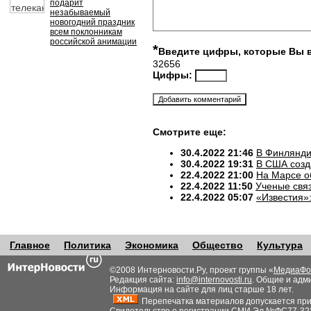
подарит
незабываемый
новогодний праздник
всем поклонникам
российской анимации
*
Введите цифры, которые Вы 
32656
Цифры:
Смотрите еще:
30.4.2022 21:46
В Финлянди
30.4.2022 19:31
В США созд
22.4.2022 21:00
На Марсе о
22.4.2022 11:50
Ученые свя
22.4.2022 05:07
«Известия»
Главное
Политика
Экономика
Общество
Культура
©2008 Интерновости.Ру, проект группы «
МедиаФо
Редакция сайта:
info@internovosti.ru
. Общие и адм
Информация на сайте для лиц старше 18 лет.
Перепечатка материалов допускается при н