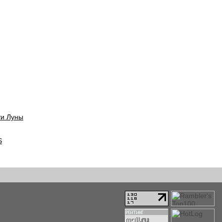
ти Луны
S