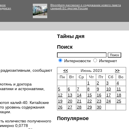
вное
Bloomberg рассказал о содержании нового пакета
Яндекса»
санкций ЕС против России
Тайны дня
Поиск
Интерновости
Интернет
е радиоактивным, сообщают
<<
Июнь 2023
>>
Пн
Вт
Ср
Чт
Пт
Сб
Вс
1
2
3
4
яотянь и доктора
автики и астронавтики,
5
6
7
8
9
10
11
12
13
14
15
16
17
18
19
20
21
22
23
24
25
отоп калий-40. Китайские
что уровень содержания
26
27
28
29
30
иации.
Популярное
ть количество полученного
римерно 0,0778