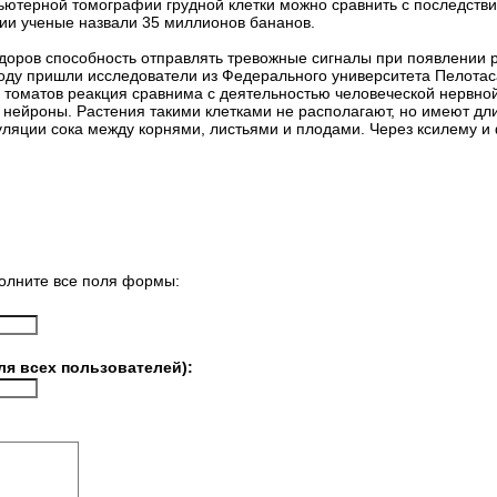
ьютерной томографии грудной клетки можно сравнить с последстви
ии ученые назвали 35 миллионов бананов.
доров способность отправлять тревожные сигналы при появлении 
оду пришли исследователи из Федерального университета Пелотас
 томатов реакция сравнима с деятельностью человеческой нервной
 нейроны. Растения такими клетками не располагают, но имеют дли
ляции сока между корнями, листьями и плодами. Через ксилему и
.
олните все поля формы:
ля всех пользователей):