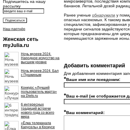
микрозивертов, последствия комп
Подпишитесь на нашу
бананов. Летальной дозой радиац
рассылку
Ранее ученые
обнаружили
у поми
опасных насекомых. К такому выв
специалистов, зафиксированная у
передачи сигналов задействуются
Наш партнёр
которые предназначены для цирку
перемещаются заряженные ионы
Женская сеть
myJulia.ru
Ночь музеев 2024.
Народное искусство на
высшем уровне
Добавить комментарий
Ночь музеев 2024. Бал
Для добавления комментария зап
с Пушкиным
*
Ваше имя или псевдоним:
Конкурс «Лучший
пользователь марта»
*
на Diets.ru
Ваш e-mail (не отображается д
6 интересных
традиций встречи
*
Ваш комментарий:
нового года со всего
мира
«Ёлка телеканала
Карусель» в Крокусе