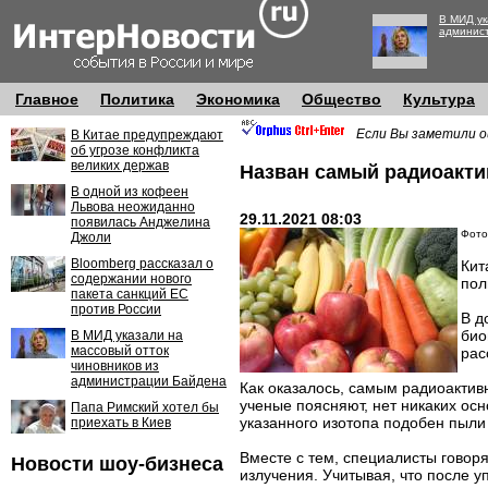
В МИД ук
админис
Главное
Политика
Экономика
Общество
Культура
Если Вы заметили о
В Китае предупреждают
об угрозе конфликта
великих держав
Назван самый радиоакт
В одной из кофеен
Львова неожиданно
29.11.2021 08:03
появилась Анджелина
Фото
Джоли
Bloomberg рассказал о
Кит
содержании нового
пол
пакета санкций ЕС
против России
В д
био
В МИД указали на
массовый отток
рас
чиновников из
администрации Байдена
Как оказалось, самым радиоактив
ученые поясняют, нет никаких осн
Папа Римский хотел бы
указанного изотопа подобен пыли
приехать в Киев
Вместе с тем, специалисты говор
Новости шоу-бизнеса
излучения. Учитывая, что после 