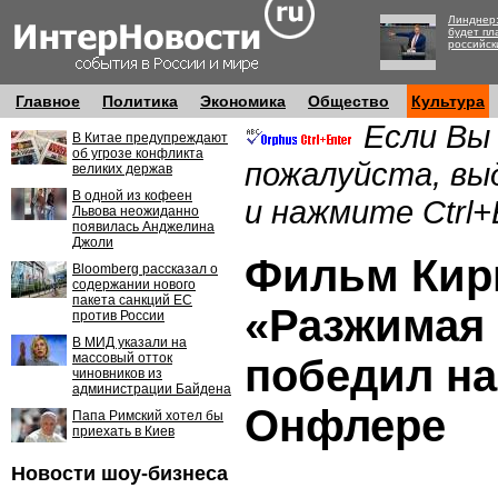
Линднер:
будет пл
российск
Главное
Политика
Экономика
Общество
Культура
Если Вы
В Китае предупреждают
об угрозе конфликта
пожалуйста, вы
великих держав
В одной из кофеен
и нажмите Ctrl+
Львова неожиданно
появилась Анджелина
Джоли
Фильм Кир
Bloomberg рассказал о
содержании нового
пакета санкций ЕС
«Разжимая 
против России
В МИД указали на
массовый отток
победил на
чиновников из
администрации Байдена
Онфлере
Папа Римский хотел бы
приехать в Киев
Новости шоу-бизнеса