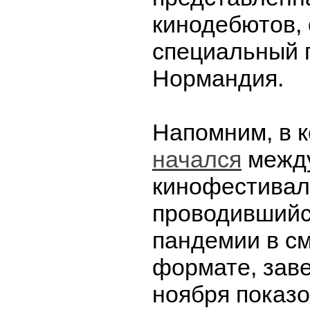
кинодебютов, 
специальный 
Нормандия.
Напомним, в к
начался
межд
кинофестиваль
проводившийс
пандемии в с
формате, зав
ноября показ