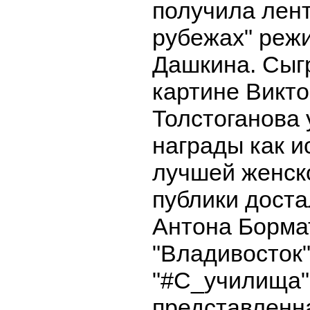
получила лен
рубежах" реж
Дашкина. Сыг
картине Викт
Толстоганова
награды как 
лучшей женск
публики дост
Антона Борма
"Владивосток"
"#С_училища"
представленн