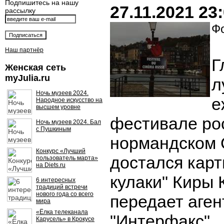
Подпишитесь на нашу
27.11.2021 23
рассылку
Фо
Наш партнёр
Г
Женская сеть
myJulia.ru
л
Ночь музеев 2024.
е
Народное искусство на
высшем уровне
фестивале рос
Ночь музеев 2024. Бал
с Пушкиным
нормандском
Конкурс «Лучший
достался кар
пользователь марта»
на Diets.ru
кулаки" Киры 
6 интересных
традиций встречи
нового года со всего
передает аген
мира
«Ёлка телеканала
"Интерфакс".
Карусель» в Крокусе