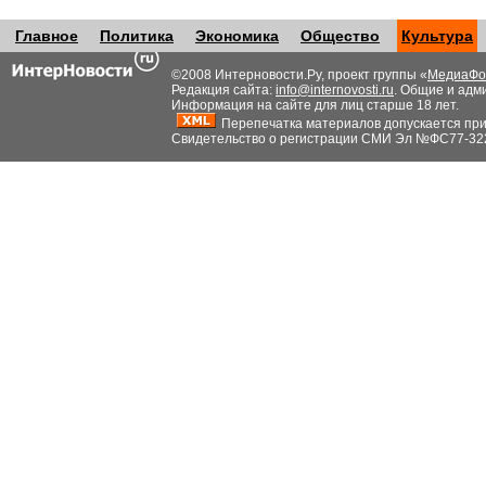
Главное
Политика
Экономика
Общество
Культура
©2008 Интерновости.Ру, проект группы «
МедиаФо
Редакция сайта:
info@internovosti.ru
. Общие и адм
Информация на сайте для лиц старше 18 лет.
Перепечатка материалов допускается при н
Свидетельство о регистрации СМИ Эл №ФС77-32