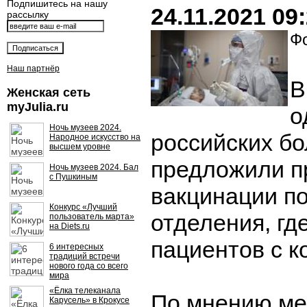
Подпишитесь на нашу
24.11.2021 09
рассылку
Фо
Наш партнёр
В
Женская сеть
myJulia.ru
о
Ночь музеев 2024.
российских б
Народное искусство на
высшем уровне
предложили п
Ночь музеев 2024. Бал
с Пушкиным
вакцинации п
Конкурс «Лучший
отделения, гд
пользователь марта»
на Diets.ru
пациентов с к
6 интересных
традиций встречи
нового года со всего
мира
«Ёлка телеканала
По мнению ме
Карусель» в Крокусе