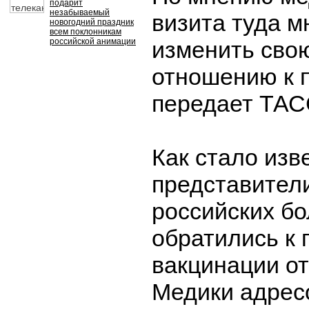
подарит
незабываемый
визита туда м
новогодний праздник
всем поклонникам
российской анимации
изменить сво
отношению к 
передает ТАС
Как стало изв
представител
российских б
обратились к
вакцинации от
Медики адрес