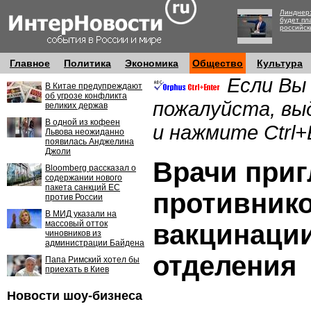
Линднер:
будет пл
российск
Главное
Политика
Экономика
Общество
Культура
Если Вы
В Китае предупреждают
об угрозе конфликта
пожалуйста, вы
великих держав
В одной из кофеен
и нажмите Ctrl+
Львова неожиданно
появилась Анджелина
Джоли
Врачи при
Bloomberg рассказал о
содержании нового
пакета санкций ЕС
противник
против России
В МИД указали на
массовый отток
вакцинаци
чиновников из
администрации Байдена
отделения
Папа Римский хотел бы
приехать в Киев
Новости шоу-бизнеса