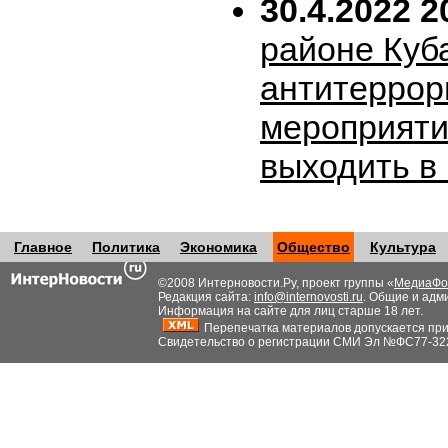
30.4.2022 2
районе Куб
антитеррор
мероприяти
выходить в
Главное
Политика
Экономика
Общество
Культура
©2008 Интерновости.Ру, проект группы «
МедиаФо
Редакция сайта:
info@internovosti.ru
. Общие и адм
Информация на сайте для лиц старше 18 лет.
Перепечатка материалов допускается при н
Свидетельство о регистрации СМИ Эл №ФС77-32