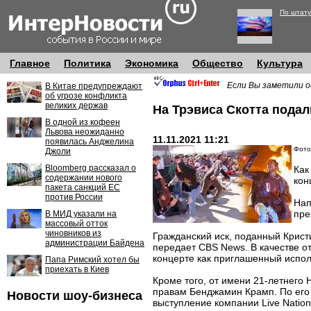
По штату
Главное
Политика
Экономика
Общество
Культура
Если Вы заметили о
В Китае предупреждают
об угрозе конфликта
великих держав
На Трэвиса Скотта подал
В одной из кофеен
Львова неожиданно
11.11.2021 11:21
появилась Анджелина
Фото
Джоли
Bloomberg рассказал о
Как
содержании нового
кон
пакета санкций ЕС
против России
Нап
пре
В МИД указали на
массовый отток
чиновников из
Гражданский иск, поданный Крист
администрации Байдена
передает CBS News. В качестве от
концерте как приглашенный испол
Папа Римский хотел бы
приехать в Киев
Кроме того, от имени 21-летнего 
правам Бенджамин Крамп. По его 
Новости шоу-бизнеса
выступление компании Live Natio