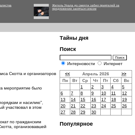
алистка
Житель Урала до смерти забил приятелей за
предложение заняться сексом
Тайны дня
Поиск
Интерновости
Интернет
виса Скотта и организаторов
<<
Апрель 2026
>>
Пн
Вт
Ср
Чт
Пт
Сб
Вс
1
2
3
4
5
та мероприятие было
6
7
8
9
10
11
12
13
14
15
16
17
18
19
порядкам и насилию",
20
21
22
23
24
25
26
ый участвовал в этом
27
28
29
30
вокат по гражданским
Популярное
котта, организовавшей