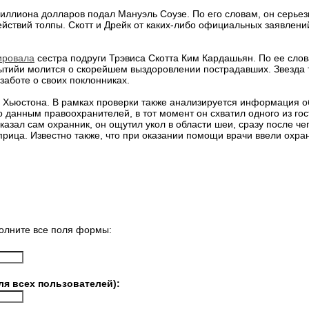
иллиона долларов подал Мануэль Соузе. По его словам, он серьезн
йствий толпы. Скотт и Дрейк от каких-либо официальных заявлений
ировала
сестра подруги Трэвиса Скотта Ким Кардашьян. По ее слов
бытийи молится о скорейшем выздоровлении пострадавших. Звезда т
заботе о своих поклонниках.
 Хьюстона. В рамках проверки также анализируется информация о
о данным правоохранителей, в тот момент он схватил одного из го
казал сам охранник, он ощутил укол в области шеи, сразу после че
рица. Известно также, что при оказании помощи врачи ввели охра
олните все поля формы:
ля всех пользователей):