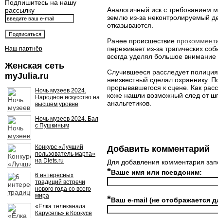
Подпишитесь на нашу
Аналогичный иск с требованием м
рассылку
землю из-за неконтролируемый де
отказываются.
Ранее происшествие
прокоммент
переживает из-за трагических со
Наш партнёр
всегда уделял большое внимание 
Женская сеть
Случившееся расследует полиция
myJulia.ru
неизвестный сделал охраннику. П
прорывавшегося к сцене. Как расс
Ночь музеев 2024.
коже нашли возможный след от шп
Народное искусство на
анальгетиков.
высшем уровне
Ночь музеев 2024. Бал
с Пушкиным
Конкурс «Лучший
Добавить комментарий
пользователь марта»
на Diets.ru
Для добавления комментария зап
*
Ваше имя или псевдоним:
6 интересных
традиций встречи
нового года со всего
мира
*
Ваш e-mail (не отображается д
«Ёлка телеканала
Карусель» в Крокусе