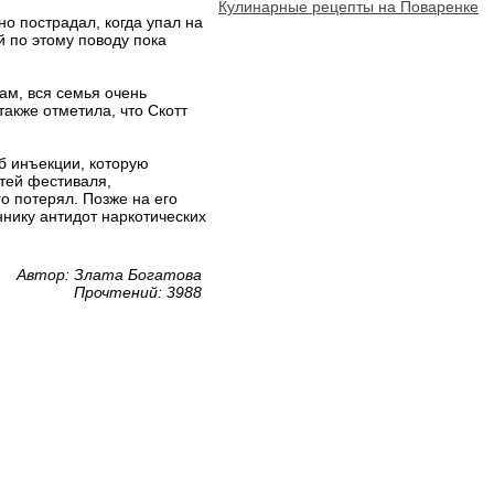
Кулинарные рецепты на Поваренке
о пострадал, когда упал на
 по этому поводу пока
ам, вся семья очень
акже отметила, что Скотт
б инъекции, которую
стей фестиваля,
го потерял. Позже на его
ннику антидот наркотических
Автор: Злата Богатова
Прочтений: 3988