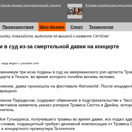
 Канзас прошел разрушительный торнадо
В Киеве погибла еще одна журн
Происшествия
Шоу-бизнес
Спорт
Технологии
шибку, пожалуйста, выделите её мышкой и нажмите Ctrl+Enter
и в суд из-за смертельной давки на концерте
: кадр видео с youtube.com
 минимум три иска поданы в суд на американского рэп-артиста Трэ
церта в Техасе, во время которого погибли восемь человек.
омним, давка произошла на фестивале Astroworld. После инциден
кращено.
ианом Паредесом, содержит обвинения в подстрекательстве к "бес
ветчиков заявитель указал рэперов Трэвиса Скотта и Дрейка, котор
нитель.
Ноя Гутьерреса, получившего травмы во время давки, иск подал ад
словам, подзащитный требует денежной компенсации от Трэвиса С
n и концертного промоутера Scoremore.