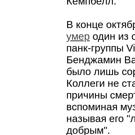
Кемпбелл.
В конце октяб
умер
один из 
панк-группы V
Бенджамин Ва
было лишь сор
Коллеги не ст
причины смерт
вспоминая му
называя его 
добрым".