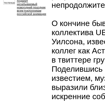
подарит
непродолжите
незабываемый
новогодний праздник
всем поклонникам
российской анимации
О кончине бы
коллектива U
Уилсона, изве
коллег как Ас
в твиттере гр
Поделившись
известием, м
выразили бли
искренние со