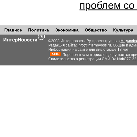
проблем со
Главное
Политика
Экономика
Общество
Культура
©2008 Интерновости.Ру, проект группы «
МедиаФо
Редакция сайта:
info@internovosti.ru
. Общие и адм
Информация на сайте для лиц старше 18 лет.
Перепечатка материалов допускается при н
Свидетельство о регистрации СМИ Эл №ФС77-32