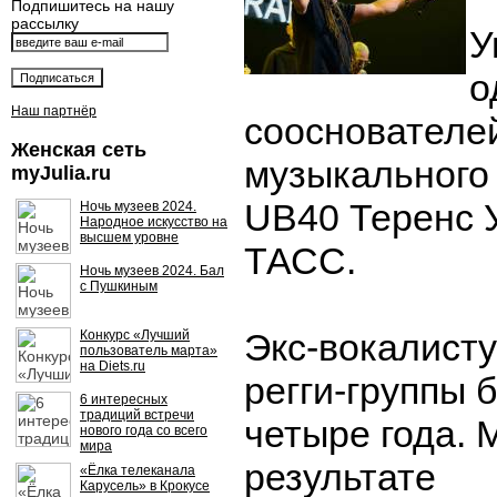
Подпишитесь на нашу
рассылку
У
о
Наш партнёр
сооснователе
Женская сеть
музыкального
myJulia.ru
UB40 Теренс 
Ночь музеев 2024.
Народное искусство на
высшем уровне
ТАСС.
Ночь музеев 2024. Бал
с Пушкиным
Экс-вокалисту
Конкурс «Лучший
пользователь марта»
на Diets.ru
регги-группы 
6 интересных
традиций встречи
четыре года. 
нового года со всего
мира
результате
«Ёлка телеканала
Карусель» в Крокусе