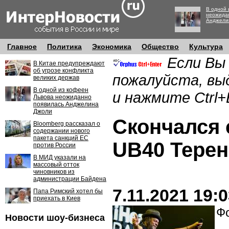
В одной 
неожида
Анджели
Главное
Политика
Экономика
Общество
Культура
Если Вы
В Китае предупреждают
об угрозе конфликта
пожалуйста, вы
великих держав
В одной из кофеен
и нажмите Ctrl+
Львова неожиданно
появилась Анджелина
Джоли
Скончался 
Bloomberg рассказал о
содержании нового
пакета санкций ЕС
UB40 Терен
против России
В МИД указали на
массовый отток
чиновников из
администрации Байдена
7.11.2021 19:
Папа Римский хотел бы
приехать в Киев
Фо
Новости шоу-бизнеса