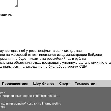
видите:
едупреждают об угрозе конфликта великих держав
али на массовый отток чиновников из администрации Байдена
рмания не будет платить за российский газ в рублях
екистана объяснили отказ возвращать угнанную афганскими пилота
д пригласят на заседание по биолабораториям США
Происшествия
Шоу-бизнес
Спорт
Технологии
рт
»
инистративные вопросы:
info@mediafort.ru
аличии активной ссылки на Internovosti.ru
298