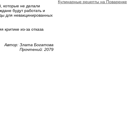
Кулинарные рецепты на Поваренке
, которые не делали
ждане будут работать и
оды для невакцинированных
 критике из-за отказа
Автор: Злата Богатова
Прочтений: 2079