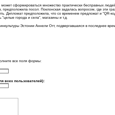
 может сформироваться множество практически бесправных людей
, предположила посол. Поклонская задалась вопросом, где эти гра
жить. Дипломат предположила, что со временем предложат и "QR-к
 "целые города и села", магазины и т.д.
инкультуры Эстонии Аннели Отт, подвергавшаяся в последнее время
олните все поля формы:
ля всех пользователей):