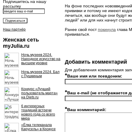
Подпишитесь на нашу
На фоне последних нововведений
рассылку
прививки и потому не имеют кодов
лечиться, как вообще они будут 
людей" или для них начнут строить
Ранее свой пост
покинула
глава М
Наш партнёр
прививаться.
Женская сеть
myJulia.ru
Ночь музеев 2024.
Народное искусство на
Добавить комментарий
высшем уровне
Для добавления комментария зап
Ночь музеев 2024. Бал
*
Ваше имя или псевдоним:
с Пушкиным
Конкурс «Лучший
*
Ваш e-mail (не отображается д
пользователь марта»
на Diets.ru
6 интересных
*
Ваш комментарий:
традиций встречи
нового года со всего
мира
«Ёлка телеканала
Карусель» в Крокусе