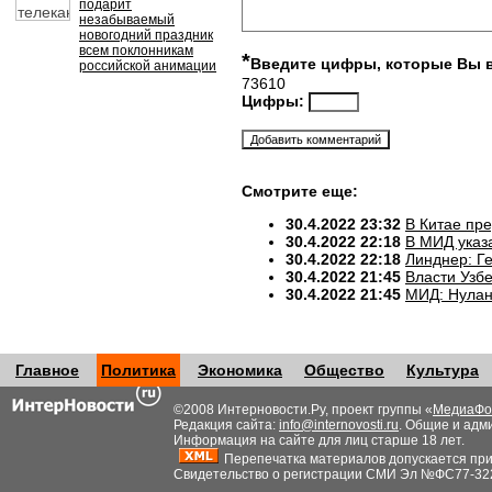
подарит
незабываемый
новогодний праздник
всем поклонникам
*
Введите цифры, которые Вы 
российской анимации
73610
Цифры:
Смотрите еще:
30.4.2022 23:32
В Китае пр
30.4.2022 22:18
В МИД указ
30.4.2022 22:18
Линднер: Ге
30.4.2022 21:45
Власти Узб
30.4.2022 21:45
МИД: Нулан
Главное
Политика
Экономика
Общество
Культура
©2008 Интерновости.Ру, проект группы «
МедиаФо
Редакция сайта:
info@internovosti.ru
. Общие и адм
Информация на сайте для лиц старше 18 лет.
Перепечатка материалов допускается при н
Свидетельство о регистрации СМИ Эл №ФС77-32