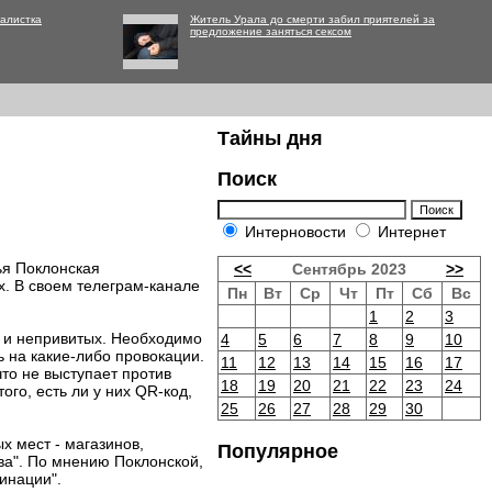
алистка
Житель Урала до смерти забил приятелей за
предложение заняться сексом
Тайны дня
Поиск
Интерновости
Интернет
ья Поклонская
<<
Сентябрь 2023
>>
. В своем телеграм-канале
Пн
Вт
Ср
Чт
Пт
Сб
Вс
1
2
3
х и непривитых. Необходимо
4
5
6
7
8
9
10
ь на какие-либо провокации.
11
12
13
14
15
16
17
то не выступает против
18
19
20
21
22
23
24
ого, есть ли у них QR-код,
25
26
27
28
29
30
 мест - магазинов,
Популярное
ава". По мнению Поклонской,
инации".