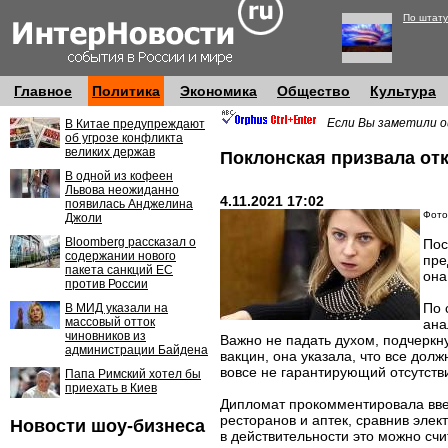
По штату
Главное
Политика
Экономика
Общество
Культура
Если Вы заметили о
В Китае предупреждают
об угрозе конфликта
великих держав
Поклонская призвала от
В одной из кофеен
Львова неожиданно
4.11.2021 17:02
появилась Анджелина
Фото:
Джоли
Bloomberg рассказал о
Пос
содержании нового
пре
пакета санкций ЕС
она
против России
По 
В МИД указали на
массовый отток
ана
чиновников из
Важно не падать духом, подчеркну
администрации Байдена
вакцин, она указала, что все дол
вовсе не гарантирующий отсутств
Папа Римский хотел бы
приехать в Киев
Дипломат прокомментировала вве
ресторанов и аптек, сравнив элек
Новости шоу-бизнеса
в действительности это можно сч