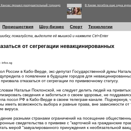
 Канзас прошел разрушительный торнадо
В Киеве погибла еще одна журн
Происшествия
Шоу-бизнес
Спорт
Технологии
шибку, пожалуйста, выделите её мышкой и нажмите Ctrl+Enter
казаться от сегрегации невакцинированных
 infox.sg
ол России в Кабо-Верде, экс-депутат Государственной думы Натал
дупредила о появлении в будущем городов для невакцинированных
 призвала отказаться от сегрегации по прививочному статусу.
словам Натальи Поклонской, не следует делить людей на привиты
лизировать сведения и заботиться о своем здоровье, не поддаваяс
ла посол РФ в Кабо-Верде в своем телеграм-канале. Подчеркнув, ч
жны иметь возможность выбора и равные права, вне зависимости от т
ие вируса.
дение разными странами ограничений на посещение общественных
тронные свидетельства о прививке с "карточкой на гражданские пр
итать мерой "завуалированного принуждения к необязательной вакц