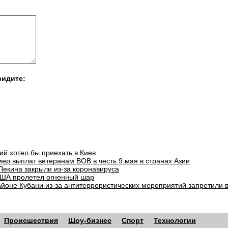
видите:
ий хотел бы приехать в Киев
ер выплат ветеранам ВОВ в честь 9 мая в странах Азии
Пекина закрыли из-за коронавируса
ША пролетел огненный шар
айоне Кубани из-за антитеррористических мероприятий запретили 
Происшествия
Шоу-бизнес
Спорт
Технологии