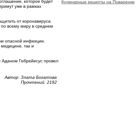
оглашение, которое будет
Кулинарные рецепты на Поваренке
примут уже в рамках
ащитить от коронавируса.
я по всему миру в среднем
чи опасной инфекции.
 медицине, так и
с Аданом Гебрейесус провел
Автор: Злата Богатова
Прочтений: 2192