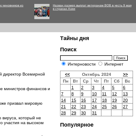
к чиновников из
Назван размер выплат ветеранам ВОВ в честь 9 мая
в странах Азии
Тайны дня
Поиск
Интерновости
Интернет
ый директор Всемирной
<<
Октябрь 2024
>>
Пн
Вт
Ср
Чт
Пт
Сб
Вс
1
2
3
4
5
6
че министров финансов и
7
8
9
10
11
12
13
14
15
16
17
18
19
20
акже призвал мировую
21
22
23
24
25
26
27
28
29
30
31
о вируса, который не
го участия на высоком
Популярное