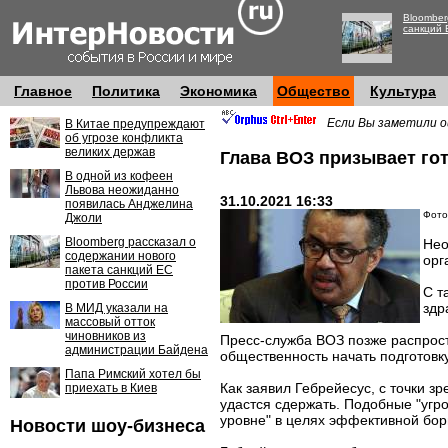
Bloomber
санкций 
Главное
Политика
Экономика
Общество
Культура
Если Вы заметили о
В Китае предупреждают
об угрозе конфликта
великих держав
Глава ВОЗ призывает го
В одной из кофеен
Львова неожиданно
31.10.2021 16:33
появилась Анджелина
Фото
Джоли
Bloomberg рассказал о
Нео
содержании нового
орг
пакета санкций ЕС
против России
С т
здр
В МИД указали на
массовый отток
чиновников из
Пресс-служба ВОЗ позже распрост
администрации Байдена
общественность начать подготовк
Папа Римский хотел бы
Как заявил Гебрейесус, с точки з
приехать в Киев
удастся сдержать. Подобные "угро
уровне" в целях эффективной бор
Новости шоу-бизнеса