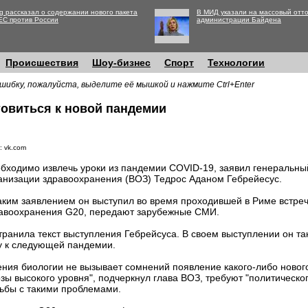
g рассказал о содержании нового пакета
В МИД указали на массовый отто
ЕС против России
администрации Байдена
Происшествия
Шоу-бизнес
Спорт
Технологии
шибку, пожалуйста, выделите её мышкой и нажмите Ctrl+Enter
товиться к новой пандемии
: vk.com
бходимо извлечь уроки из пандемии COVID-19, заявил генеральн
анизации здравоохранения (ВОЗ) Тедрос Аданом Гебрейесус.
аким заявлением он выступил во время проходившей в Риме встре
авоохранения G20, передают зарубежные СМИ.
ранила текст выступления Гебрейсуса. В своем выступлении он т
у к следующей пандемии.
рения биологии не вызывает сомнений появление какого-либо новог
зы высокого уровня", подчеркнул глава ВОЗ, требуют "политическо
ьбы с такими проблемами.