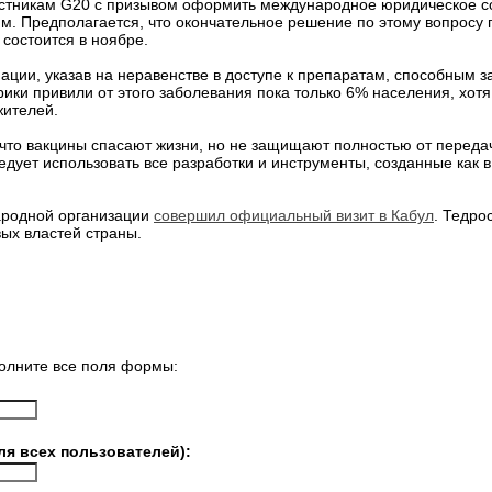
частникам G20 с призывом оформить международное юридическое с
м. Предполагается, что окончательное решение по этому вопросу 
состоится в ноябре.
ации, указав на неравенстве в доступе к препаратам, способным з
ики привили от этого заболевания пока только 6% населения, хот
жителей.
 что вакцины спасают жизни, но не защищают полностью от переда
дует использовать все разработки и инструменты, созданные как в
ародной организации
совершил официальный визит в Кабул
. Тедро
вых властей страны.
олните все поля формы:
ля всех пользователей):