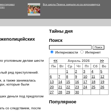
мментировал
Все школы Пекина закрыли из-за коронавируса
нте»
Тайны дня
 лжеполицейских
Поиск
Интерновости
Интернет
по уголовным делам шести
<<
Апрель 2026
>>
Пн
Вт
Ср
Чт
Пт
Сб
Вс
1
2
3
4
5
елый ряд преступлений.
6
7
8
9
10
11
12
м, а также занималась
13
14
15
16
17
18
19
дах, которые были
20
21
22
23
24
25
26
27
28
29
30
ших деньги под предлогом
Популярное
ть со следствием, после