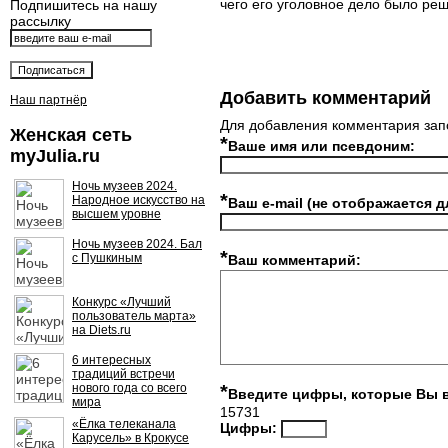
чего его уголовное дело было ре
Подпишитесь на нашу
рассылку
Добавить комментарий
Наш партнёр
Для добавления комментария зап
Женская сеть
*
Ваше имя или псевдоним:
myJulia.ru
Ночь музеев 2024.
*
Народное искусство на
Ваш e-mail (не отображается д
высшем уровне
Ночь музеев 2024. Бал
*
с Пушкиным
Ваш комментарий:
Конкурс «Лучший
пользователь марта»
на Diets.ru
6 интересных
традиций встречи
нового года со всего
*
Введите цифры, которые Вы 
мира
15731
«Ёлка телеканала
Цифры:
Карусель» в Крокусе