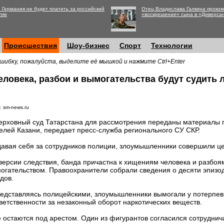
 Германия не будет платить за российский
Отец Владислава Галкина проко
лях
«воскрешение» сына в «Диверса
Происшествия
Шоу-бизнес
Спорт
Технологии
шибку, пожалуйста, выделите её мышкой и нажмите Ctrl+Enter
еловека, разбои и вымогательства будут судить
: sm-news.ru
ерховный суд Татарстана для рассмотрения переданы материалы 
елей Казани, передает пресс-служба регионального СУ СКР.
авая себя за сотрудников полиции, злоумышленники совершили ц
версии следствия, банда причастна к хищениям человека и разбоя
огательством. Правоохранители собрали сведения о десяти эпизо
дов.
редставляясь полицейскими, злоумышленники вымогали у потерпев
ветственности за незаконный оборот наркотических веществ.
остаются под арестом. Один из фигурантов согласился сотруднича