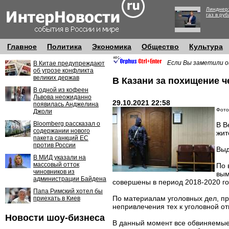
Линднер:
газ в руб
Главное
Политика
Экономика
Общество
Культура
Если Вы заметили о
В Китае предупреждают
об угрозе конфликта
великих держав
В Казани за похищение ч
В одной из кофеен
Львова неожиданно
29.10.2021 22:58
появилась Анджелина
Фото
Джоли
Bloomberg рассказал о
В В
содержании нового
жит
пакета санкций ЕС
против России
Выд
В МИД указали на
массовый отток
По 
чиновников из
вым
администрации Байдена
совершены в период 2018-2020 го
Папа Римский хотел бы
По материалам уголовных дел, п
приехать в Киев
непривлечения тех к уголовной от
Новости шоу-бизнеса
В данный момент все обвиняемые 