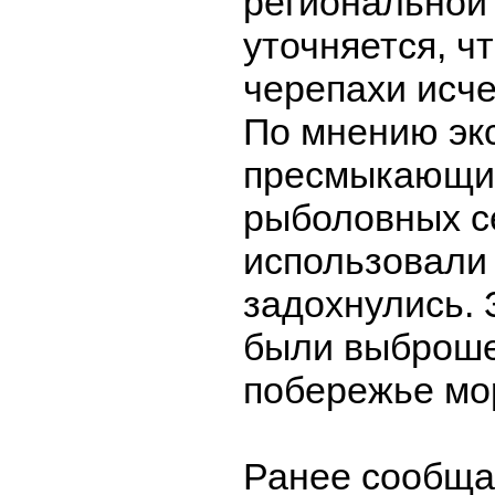
региональной
уточняется, ч
черепахи исч
По мнению эк
пресмыкающие
рыболовных с
использовали
задохнулись. 
были выброш
побережье мо
Ранее сообща