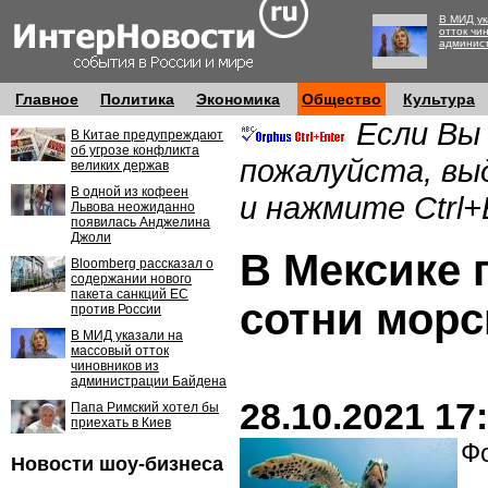
В МИД ук
отток чи
админис
Главное
Политика
Экономика
Общество
Культура
Если Вы
В Китае предупреждают
об угрозе конфликта
пожалуйста, вы
великих держав
В одной из кофеен
и нажмите Ctrl+
Львова неожиданно
появилась Анджелина
Джоли
В Мексике 
Bloomberg рассказал о
содержании нового
пакета санкций ЕС
сотни морс
против России
В МИД указали на
массовый отток
чиновников из
администрации Байдена
28.10.2021 17
Папа Римский хотел бы
приехать в Киев
Фо
Новости шоу-бизнеса