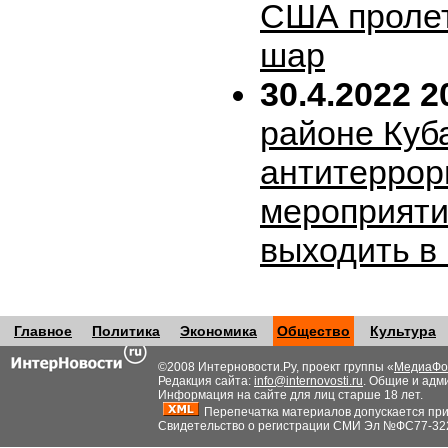
США пролет
шар
30.4.2022 2
районе Куб
антитеррор
мероприяти
выходить в
Главное
Политика
Экономика
Общество
Культура
©2008 Интерновости.Ру, проект группы «
МедиаФо
Редакция сайта:
info@internovosti.ru
. Общие и адм
Информация на сайте для лиц старше 18 лет.
Перепечатка материалов допускается при н
Свидетельство о регистрации СМИ Эл №ФС77-32