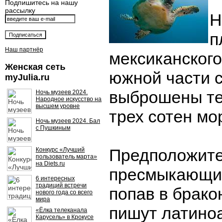
Подпишитесь на нашу
рассылку
Н
п
Наш партнёр
мексиканского
Женская сеть
южной части 
myJulia.ru
выброшены те
Ночь музеев 2024.
Народное искусство на
высшем уровне
трех сотен мо
Ночь музеев 2024. Бал
с Пушкиным
Предположите
Конкурс «Лучший
пользователь марта»
на Diets.ru
пресмыкающие
6 интересных
традиций встречи
попав в брако
нового года со всего
мира
пишут латино
«Ёлка телеканала
Карусель» в Крокусе