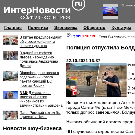
По штату
Главное
Политика
Экономика
Общество
Культура
Если Вы заметили о
В Китае предупреждают
об угрозе конфликта
великих держав
Полиция отпустила Болду
В одной из кофеен
Львова неожиданно
22.10.2021 16:37
появилась Анджелина
Фото:
Джоли
Bloomberg рассказал о
Пол
содержании нового
смо
пакета санкций ЕС
против России
В р
тяж
В МИД указали на
массовый отток
чиновников из
Во время съемок вестерна Алек Б
администрации Байдена
города Санта-Фе (штат Нью-Мексик
только допрос завершился, Болду
Папа Римский хотел бы
приехать в Киев
Никаких обвинений артисту предъ
Новости шоу-бизнеса
ЧП случилось в окрестностях Сан