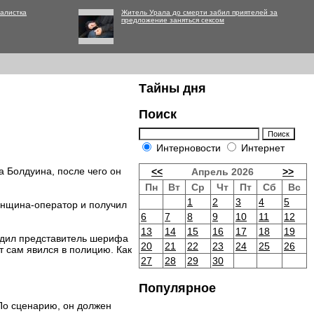
алистка
Житель Урала до смерти забил приятелей за
предложение заняться сексом
Тайны дня
Поиск
Интерновости
Интернет
а Болдуина, после чего он
<<
Апрель 2026
>>
Пн
Вт
Ср
Чт
Пт
Сб
Вс
1
2
3
4
5
женщина-оператор и получил
6
7
8
9
10
11
12
13
14
15
16
17
18
19
рдил представитель шерифа
20
21
22
23
24
25
26
т сам явился в полицию. Как
27
28
29
30
Популярное
 По сценарию, он должен