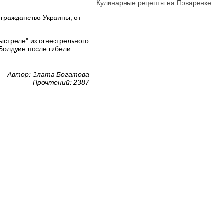
Кулинарные рецепты на Поваренке
гражданство Украины, от
ыстреле" из огнестрельного
Болдуин после гибели
Автор: Злата Богатова
Прочтений: 2387