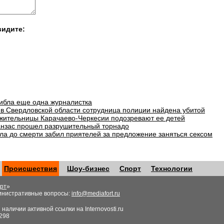
видите:
гибла еще одна журналистка
в Свердловской области сотрудница полиции найдена убитой
 жительницы Карачаево-Черкесии подозревают ее детей
анзас прошел разрушительный торнадо
ла до смерти забил приятелей за предложение заняться сексом
Происшествия
Шоу-бизнес
Спорт
Технологии
рт
»
инистративные вопросы:
info@mediafort.ru
аличии активной ссылки на Internovosti.ru
298