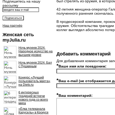
был стрелять из оружия, в которо
Подпишитесь на нашу
рассылку
42-летняя женщина-оператор Гал
полученного ранения скончалась.
В продюсерской компании, проком
оружия. Обстоятельства трагедии
Наш партнёр
коллег выглядел абсолютно потер
Женская сеть
myJulia.ru
Ночь музеев 2024.
Народное искусство на
Добавить комментарий
высшем уровне
Для добавления комментария зап
Ночь музеев 2024. Бал
*
Ваше имя или псевдоним:
с Пушкиным
Конкурс «Лучший
*
Ваш e-mail (не отображается д
пользователь марта»
на Diets.ru
6 интересных
*
Ваш комментарий:
традиций встречи
нового года со всего
мира
«Ёлка телеканала
Карусель» в Крокусе