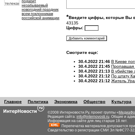
подарит
незабываемый
новогодний праздник
всем поклонникам
*
Введите цифры, которые Вы 
российской анимации
43135
Цифры:
Смотрите еще:
30.4.2022 21:46
В Киеве по
30.4.2022 21:45
Пропавшая 
30.4.2022 21:13
В убийстве
30.4.2022 21:12
По штату К
30.4.2022 21:12
Житель Ура
Главное
Политика
Экономика
Общество
Культура
©2008 Интерновости.Ру, проект группы «
МедиаФо
Редакция сайта:
info@internovosti.ru
. Общие и адм
Информация на сайте для лиц старше 18 лет.
Перепечатка материалов допускается при н
Свидетельство о регистрации СМИ Эл №ФС77-32