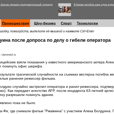
 Канзас прошел разрушительный торнадо
В Киеве погибла еще одна журн
Происшествия
Шоу-бизнес
Спорт
Технологии
шибку, пожалуйста, выделите её мышкой и нажмите Ctrl+Enter
ина после допроса по делу о гибели оператора
 citynews2.ru
ицейские взяли показания у известного американского актера Алек
г покинуть офис шерифа.
езультате трагической случайности на съемках вестерна погибла 
елые ранения режиссер фильма.
олдуин случайно застрелил оператора и ранил режиссера, подтве
о). Как передает агентство AFP, после инцидента 63-летний артис
ину разрешили покинуть здание.
явлено пока не было.
та-Фе, где снимали фильм "Ржавчина" с участием Алека Болдуина.