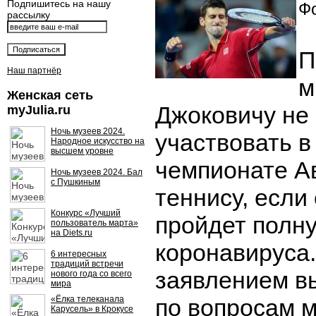
Подпишитесь на нашу
Фо
рассылку
П
Наш партнёр
м
Женская сеть
Джоковичу не
myJulia.ru
Ночь музеев 2024.
участвовать 
Народное искусство на
высшем уровне
чемпионате А
Ночь музеев 2024. Бал
с Пушкиным
теннису, если
Конкурс «Лучший
пройдет полн
пользователь марта»
на Diets.ru
коронавируса.
6 интересных
традиций встречи
заявлением в
нового года со всего
мира
«Ёлка телеканала
по вопросам 
Карусель» в Крокусе