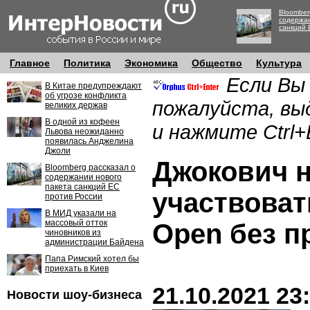
Bloomber
содержан
санкций 
Главное
Политика
Экономика
Общество
Культура
Если Вы
В Китае предупреждают
об угрозе конфликта
пожалуйста, вы
великих держав
В одной из кофеен
и нажмите Ctrl+
Львова неожиданно
появилась Анджелина
Джоли
Джокович н
Bloomberg рассказал о
содержании нового
пакета санкций ЕС
участвовать
против России
В МИД указали на
массовый отток
Open без п
чиновников из
администрации Байдена
Папа Римский хотел бы
приехать в Киев
21.10.2021 23
Новости шоу-бизнеса