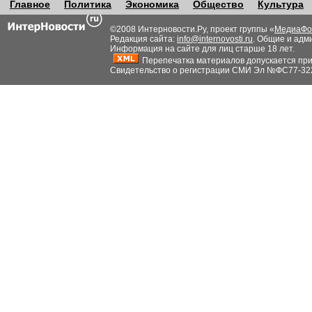
Главное
Политика
Экономика
Общество
Культура
©2008 Интерновости.Ру, проект группы «
МедиаФо
Редакция сайта:
info@internovosti.ru
. Общие и адм
Информация на сайте для лиц старше 18 лет.
Перепечатка материалов допускается при н
Свидетельство о регистрации СМИ Эл №ФС77-32