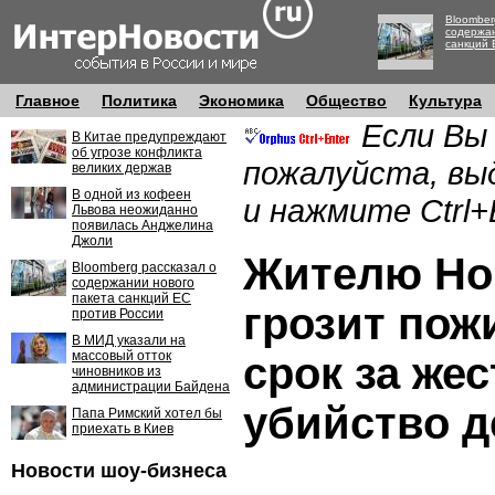
Bloomber
содержан
санкций 
Главное
Политика
Экономика
Общество
Культура
Если Вы
В Китае предупреждают
об угрозе конфликта
пожалуйста, вы
великих держав
В одной из кофеен
и нажмите Ctrl+
Львова неожиданно
появилась Анджелина
Джоли
Жителю Но
Bloomberg рассказал о
содержании нового
пакета санкций ЕС
грозит по
против России
В МИД указали на
массовый отток
срок за жес
чиновников из
администрации Байдена
убийство 
Папа Римский хотел бы
приехать в Киев
Новости шоу-бизнеса