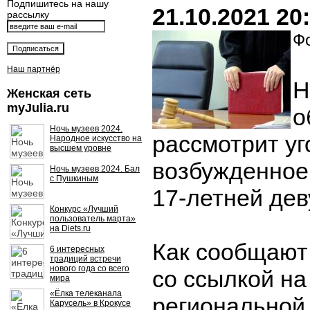
Подпишитесь на нашу
21.10.2021 20
рассылку
Фо
Наш партнёр
Н
Женская сеть
myJulia.ru
о
Ночь музеев 2024.
рассмотрит уг
Народное искусство на
высшем уровне
возбужденное
Ночь музеев 2024. Бал
с Пушкиным
17-летней дев
Конкурс «Лучший
пользователь марта»
на Diets.ru
Как сообщают
6 интересных
традиций встречи
нового года со всего
со ссылкой на
мира
«Ёлка телеканала
региональной 
Карусель» в Крокусе