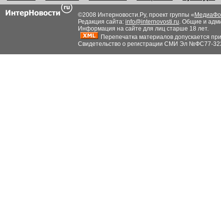
©2008 Интерновости.Ру, проект группы «
МедиаФо
Редакция сайта:
info@internovosti.ru
. Общие и адм
Информация на сайте для лиц старше 18 лет.
Перепечатка материалов допускается при н
Свидетельство о регистрации СМИ Эл №ФС77-32