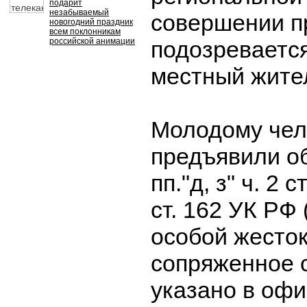
подарит
незабываемый
совершении п
новогодний праздник
всем поклонникам
российской анимации
подозреваетс
местный жите
Молодому чел
предъявили о
пп."д, з" ч. 2 ст
ст. 162 УК РФ 
особой жесто
сопряженное с
указано в оф