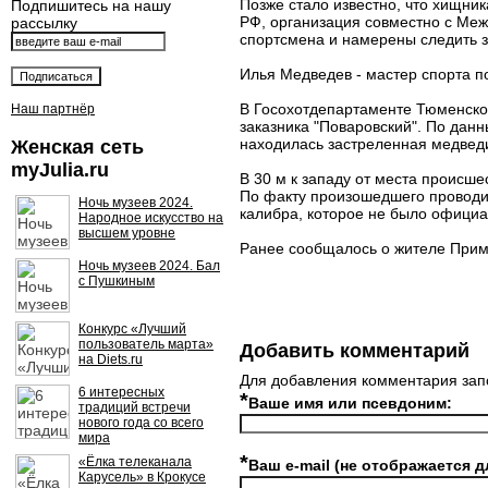
Позже стало известно, что хищни
Подпишитесь на нашу
РФ, организация совместно с Меж
рассылку
спортсмена и намерены следить з
Илья Медведев - мастер спорта п
В Госохотдепартаменте Тюменской
Наш партнёр
заказника "Поваровский". По дан
находилась застреленная медведиц
Женская сеть
myJulia.ru
В 30 м к западу от места происше
По факту произошедшего проводит
Ночь музеев 2024.
калибра, которое не было официа
Народное искусство на
высшем уровне
Ранее сообщалось о жителе Прим
Ночь музеев 2024. Бал
с Пушкиным
Конкурс «Лучший
пользователь марта»
Добавить комментарий
на Diets.ru
Для добавления комментария зап
6 интересных
*
Ваше имя или псевдоним:
традиций встречи
нового года со всего
мира
*
«Ёлка телеканала
Ваш e-mail (не отображается д
Карусель» в Крокусе