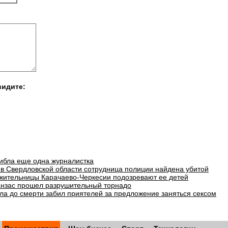
видите:
гибла еще одна журналистка
в Свердловской области сотрудница полиции найдена убитой
 жительницы Карачаево-Черкесии подозревают ее детей
анзас прошел разрушительный торнадо
ла до смерти забил приятелей за предложение заняться сексом