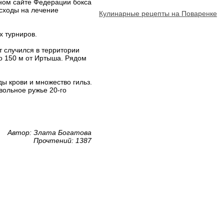
ьном сайте Федерации бокса
асходы на лечение
Кулинарные рецепты на Поваренке
х турниров.
 случился в территории
о 150 м от Иртыша. Рядом
ы крови и множество гильз.
вольное ружье 20-го
Автор: Злата Богатова
Прочтений: 1387