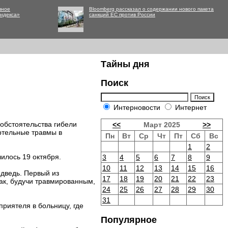
вное
Bloomberg рассказал о содержании нового пакета
Яндекса»
санкций ЕС против России
Тайны дня
Поиск
Интерновости
Интернет
обстоятельства гибели
<<
Март 2025
>>
ртельные травмы в
Пн
Вт
Ср
Чт
Пт
Сб
Вс
1
2
илось 19 октября.
3
4
5
6
7
8
9
10
11
12
13
14
15
16
едведь. Первый из
17
18
19
20
21
22
23
бак, будучи травмированным,
24
25
26
27
28
29
30
31
приятеля в больницу, где
Популярное