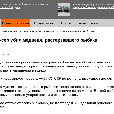
азали на массовый отток чиновников из
В Финляндии перешел на резер
трации Байдена
энергоснабжение дата-центр «
Происшествия
Шоу-бизнес
Спорт
Технологии
шибку, пожалуйста, выделите её мышкой и нажмите Ctrl+Enter
ксер убил медведя, растерзавшего рыбака
 dela.ru
дственные органы Уватского района Тюменской области выясняют 
тного жителя, который, по предварительным данным, получил сме
ультате нападения медведя.
 информирует пресс-служба СУ СКР по региону, происшествие случ
е мужчин возвращались с рыбалки, когда на них внезапно напал м
ся хищник, от полученных ранений скончался на месте. Второй ры
ому несколько ударов ножом и отразить атаку.
го отстал от своих знакомых, не пострадал. Он доставил раненого 
омощь.