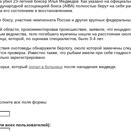
ка убил 23-летний боксер Илья Медведев. Как указано на официал
дународной ассоциацией бокса (AIBA) полностью берут на себя р
а его состоянием и восстановлением.
о боксу, участник чемпионата России и других крупных федеральны
 области, прокомментировав происшествие, заявили, что инцидент
ным ведомства, тело погибшего мужчины нашли на расстоянии окол
а, которой, по оценкам специалистов, было 3-4 лет.
ствия охотоведы обнаружили берлогу, около которой замечены след
ся проверка. Известно также, что рыбаки имели при себе гладкост
льно зарегистрировано.
орья, который
попал в больницу
после нападения медведя.
олните все поля формы:
ля всех пользователей):