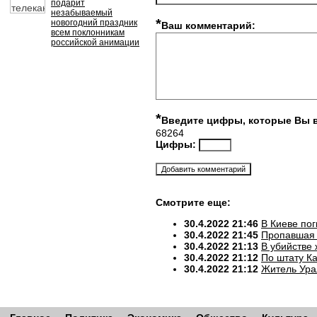
подарит
незабываемый
*
новогодний праздник
Ваш комментарий:
всем поклонникам
российской анимации
*
Введите цифры, которые Вы 
68264
Цифры:
Смотрите еще:
30.4.2022 21:46
В Киеве по
30.4.2022 21:45
Пропавшая 
30.4.2022 21:13
В убийстве
30.4.2022 21:12
По штату К
30.4.2022 21:12
Житель Ура