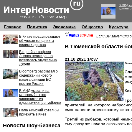
В МИД ук
админис
Главное
Политика
Экономика
Общество
Культура
Если Вы заметили о
В Китае предупреждают
об угрозе конфликта
великих держав
В Тюменской области бо
В одной из кофеен
Львова неожиданно
21.10.2021 14:37
появилась Анджелина
Фото:
Джоли
Bloomberg рассказал о
Сле
содержании нового
мес
пакета санкций ЕС
рез
против России
Как
В МИД указали на
массовый отток
чиновников из
Тро
администрации Байдена
приятелей, на которого набросил
смог нанести агрессивному животн
Папа Римский хотел бы
приехать в Киев
Третий из рыбаков, который немно
ему сразу же начали оказывать п
Новости шоу-бизнеса