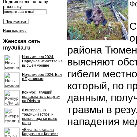
Подпишитесь на нашу
Фо
рассылку
С
Наш партнёр
о
Женская сеть
района Тюмен
myJulia.ru
Ночь музеев 2024.
выясняют обс
Народное искусство на
высшем уровне
гибели местно
Ночь музеев 2024. Бал
с Пушкиным
который, по 
Конкурс «Лучший
данным, полу
пользователь марта»
на Diets.ru
травмы в резу
6 интересных
традиций встречи
нападения ме
нового года со всего
мира
«Ёлка телеканала
Карусель» в Крокусе