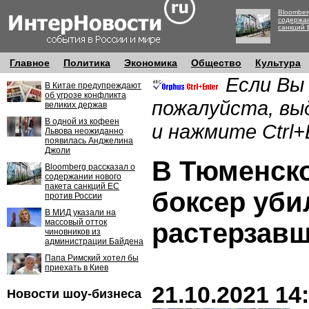
Bloomber
содержан
санкций 
Главное
Политика
Экономика
Общество
Культура
Если Вы
В Китае предупреждают
об угрозе конфликта
пожалуйста, вы
великих держав
В одной из кофеен
и нажмите Ctrl+
Львова неожиданно
появилась Анджелина
Джоли
В Тюменск
Bloomberg рассказал о
содержании нового
пакета санкций ЕС
боксер уби
против России
В МИД указали на
массовый отток
растерзавш
чиновников из
администрации Байдена
Папа Римский хотел бы
приехать в Киев
21.10.2021 14
Новости шоу-бизнеса