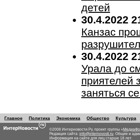
детей
30.4.2022 2
Канзас про
разрушител
30.4.2022 2
Урала до с
приятелей 
заняться с
Главное
Политика
Экономика
Общество
Культура
©2008 Интерновости.Ру, проект группы «
МедиаФо
Редакция сайта:
info@internovosti.ru
. Общие и адм
Информация на сайте для лиц старше 18 лет.