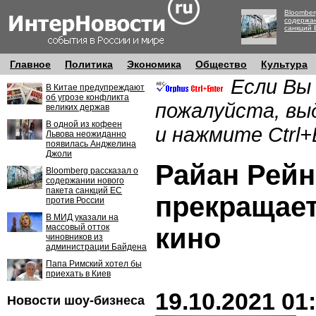
Bloomber
содержан
санкций 
Главное
Политика
Экономика
Общество
Культура
Если Вы
В Китае предупреждают
об угрозе конфликта
пожалуйста, вы
великих держав
В одной из кофеен
и нажмите Ctrl+
Львова неожиданно
появилась Анджелина
Джоли
Райан Рей
Bloomberg рассказал о
содержании нового
пакета санкций ЕС
прекращает
против России
В МИД указали на
массовый отток
кино
чиновников из
администрации Байдена
Папа Римский хотел бы
приехать в Киев
19.10.2021 01
Новости шоу-бизнеса