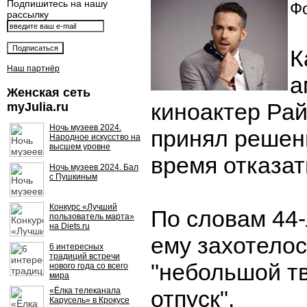
Подпишитесь на нашу
Фо
рассылку
К
Наш партнёр
а
Женская сеть
киноактер Ра
myJulia.ru
Ночь музеев 2024.
принял решен
Народное искусство на
высшем уровне
время отказат
Ночь музеев 2024. Бал
с Пушкиным
Конкурс «Лучший
По словам 44-
пользователь марта»
на Diets.ru
ему захотелос
6 интересных
традиций встречи
"небольшой т
нового года со всего
мира
«Ёлка телеканала
отпуск".
Карусель» в Крокусе