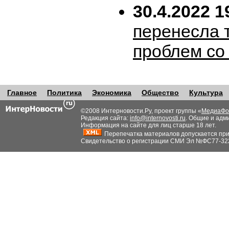
30.4.2022 1
перенесла т
проблем со
Главное
Политика
Экономика
Общество
Культура
©2008 Интерновости.Ру, проект группы «
МедиаФо
Редакция сайта:
info@internovosti.ru
. Общие и адм
Информация на сайте для лиц старше 18 лет.
Перепечатка материалов допускается при н
Свидетельство о регистрации СМИ Эл №ФС77-32