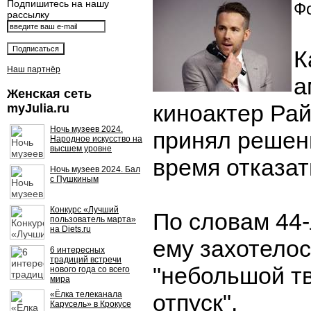
Подпишитесь на нашу
Фо
рассылку
К
Наш партнёр
а
Женская сеть
киноактер Ра
myJulia.ru
Ночь музеев 2024.
принял решен
Народное искусство на
высшем уровне
время отказат
Ночь музеев 2024. Бал
с Пушкиным
Конкурс «Лучший
По словам 44-
пользователь марта»
на Diets.ru
ему захотелос
6 интересных
традиций встречи
"небольшой т
нового года со всего
мира
«Ёлка телеканала
отпуск".
Карусель» в Крокусе