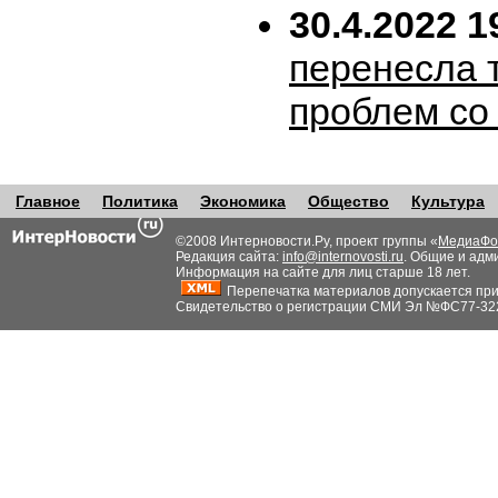
30.4.2022 1
перенесла т
проблем со
Главное
Политика
Экономика
Общество
Культура
©2008 Интерновости.Ру, проект группы «
МедиаФо
Редакция сайта:
info@internovosti.ru
. Общие и адм
Информация на сайте для лиц старше 18 лет.
Перепечатка материалов допускается при н
Свидетельство о регистрации СМИ Эл №ФС77-32