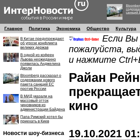
Bloomber
содержан
санкций 
Главное
Политика
Экономика
Общество
Культура
Если Вы
В Китае предупреждают
об угрозе конфликта
пожалуйста, вы
великих держав
В одной из кофеен
и нажмите Ctrl+
Львова неожиданно
появилась Анджелина
Джоли
Райан Рей
Bloomberg рассказал о
содержании нового
пакета санкций ЕС
прекращает
против России
В МИД указали на
массовый отток
кино
чиновников из
администрации Байдена
Папа Римский хотел бы
приехать в Киев
19.10.2021 01
Новости шоу-бизнеса