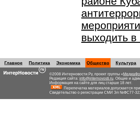
районе Куб
антитеррор
мероприяти
выходить в
Главное
Политика
Экономика
Общество
Культура
©2008 Интерновости.Ру, проект группы «
МедиаФо
Редакция сайта:
info@internovosti.ru
. Общие и адм
Информация на сайте для лиц старше 18 лет.
Перепечатка материалов допускается при н
Свидетельство о регистрации СМИ Эл №ФС77-32