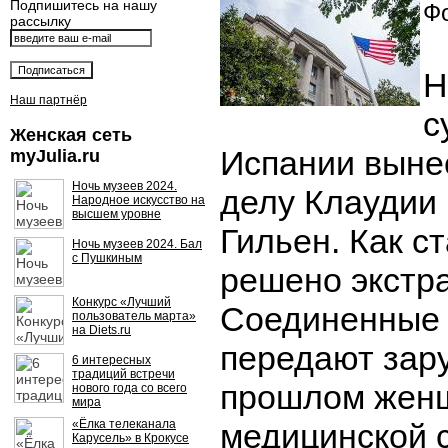
Подпишитесь на нашу
Фо
рассылку
Н
Наш партнёр
с
Женская сеть
Испании выне
myJulia.ru
Ночь музеев 2024.
делу Клаудии
Народное искусство на
высшем уровне
Гильен. Как с
Ночь музеев 2024. Бал
с Пушкиным
решено экстр
Конкурс «Лучший
Соединенные
пользователь марта»
на Diets.ru
передают зар
6 интересных
традиций встречи
прошлом женщ
нового года со всего
мира
«Ёлка телеканала
медицинской 
Карусель» в Крокусе