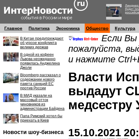
Линднер:
будет пл
российск
Главное
Политика
Экономика
Общество
Культура
Если Вы
В Китае предупреждают
об угрозе конфликта
пожалуйста, вы
великих держав
В одной из кофеен
и нажмите Ctrl+
Львова неожиданно
появилась Анджелина
Джоли
Власти Ис
Bloomberg рассказал о
содержании нового
пакета санкций ЕС
выдадут С
против России
В МИД указали на
массовый отток
медсестру 
чиновников из
администрации Байдена
Папа Римский хотел бы
приехать в Киев
15.10.2021 20
Новости шоу-бизнеса