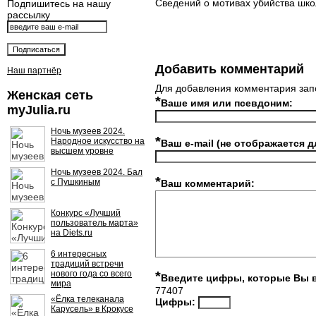
Сведений о мотивах убийства шко
Подпишитесь на нашу
рассылку
Добавить комментарий
Наш партнёр
Для добавления комментария зап
Женская сеть
*
Ваше имя или псевдоним:
myJulia.ru
Ночь музеев 2024.
*
Народное искусство на
Ваш e-mail (не отображается д
высшем уровне
Ночь музеев 2024. Бал
*
с Пушкиным
Ваш комментарий:
Конкурс «Лучший
пользователь марта»
на Diets.ru
6 интересных
традиций встречи
нового года со всего
*
Введите цифры, которые Вы 
мира
77407
«Ёлка телеканала
Цифры:
Карусель» в Крокусе