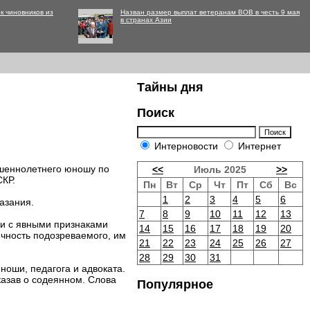
к чиновников из
Назван размер выплат ветеранам ВОВ в честь 9 мая
в странах Азии
Тайны дня
Поиск
Интерновости
Интернет
ршеннолетнего юношу по
<<
Июль 2025
>>
СКР.
Пн
Вт
Ср
Чт
Пт
Сб
Вс
1
2
3
4
5
6
азания.
7
8
9
10
11
12
13
ки с явными признаками
14
15
16
17
18
19
20
ичность подозреваемого, им
21
22
23
24
25
26
27
28
29
30
31
ноши, педагога и адвоката.
азав о содеянном. Слова
Популярное