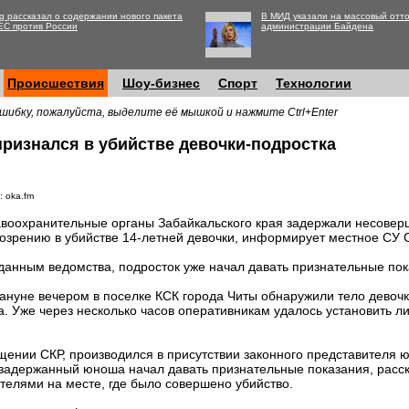
g рассказал о содержании нового пакета
В МИД указали на массовый отто
ЕС против России
администрации Байдена
Происшествия
Шоу-бизнес
Спорт
Технологии
шибку, пожалуйста, выделите её мышкой и нажмите Ctrl+Enter
признался в убийстве девочки-подростка
: oka.fm
воохранительные органы Забайкальского края задержали несове
озрению в убийстве 14-летней девочки, информирует местное СУ 
данным ведомства, подросток уже начал давать признательные пок
ануне вечером в поселке КСК города Читы обнаружили тело девоч
а. Уже через несколько часов оперативникам удалось установить л
щении СКР, производился в присутствии законного представителя ю
задержанный юноша начал давать признательные показания, расск
телями на месте, где было совершено убийство.