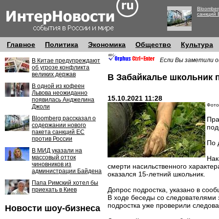
Bloomber
санкций 
Главное
Политика
Экономика
Общество
Культура
Если Вы заметили о
В Китае предупреждают
об угрозе конфликта
великих держав
В Забайкалье школьник 
В одной из кофеен
Львова неожиданно
15.10.2021 11:28
появилась Анджелина
Фото
Джоли
Bloomberg рассказал о
Пра
содержании нового
под
пакета санкций ЕС
против России
По 
В МИД указали на
массовый отток
Нак
чиновников из
смерти насильственного характер
администрации Байдена
оказался 15-летний школьник.
Папа Римский хотел бы
Допрос подростка, указано в сооб
приехать в Киев
В ходе беседы со следователями 
подростка уже проверили следова
Новости шоу-бизнеса